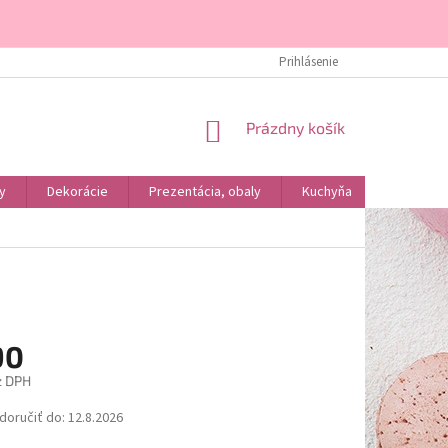
DOPRAVA A PLATBA
KONTAKTY
ÚVOD
Prihlásenie
O NÁS
NÁKUPNÝ
Prázdny košík
KOŠÍK
y
Dekorácie
Prezentácia, obaly
Kuchyňa
Podľa dr
90
z DPH
ová
oručiť do:
12.8.2026