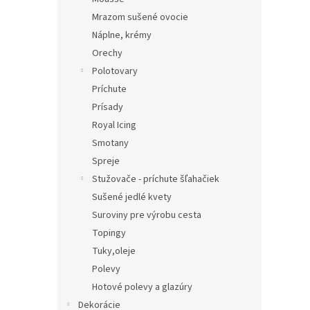
Mrazom sušené ovocie
Náplne, krémy
Orechy
Polotovary
Príchute
Prísady
Royal Icing
Smotany
Spreje
Stužovače - príchute šľahačiek
Sušené jedlé kvety
Suroviny pre výrobu cesta
Topingy
Tuky,oleje
Polevy
Hotové polevy a glazúry
Dekorácie