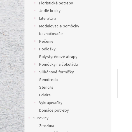
l
Floristické potreby
Jedlé krajky
Literatúra
Modelovacie pomôcky
Naznačovače
Pečenie
Podložky
Polystyrénové atrapy
Pomôcky na čokoládu
Silikónové formičky
Semifreda
Stencils
Eclairs
Vykrajovačky
Domáce potreby
Suroviny
Zmrzlina