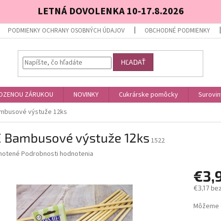
LETNÁ DOVOLENKA 10-17.8.2026
PODMIENKY OCHRANY OSOBNÝCH ÚDAJOV
OBCHODNÉ PODMIENKY
HĽADAŤ
OZENOU ZÁRUKOU
NOVINKY
Cukrárske pomôcky
Surovin
mbusové výstuže 12ks
 Bambusové výstuže 12ks
1522
né
notené
Podrobnosti hodnotenia
nie
€3,
u
€3,17 be
Jednotk
Môžeme d
cena:
iek.