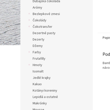
Dubajská čokoláda
Arómy
Bezlepkové zmesi
Čokolády
Čokotransfer
Dezertné pasty
Popi
Dezerty
Džemy
Farby
Pod
Frutafilly
Bamb
Hmoty
návo
Isomalt
Jedlé krajky
Kakao
Kotányi koreniny
Lepidlá a ostatné
Makrónky
Mousse