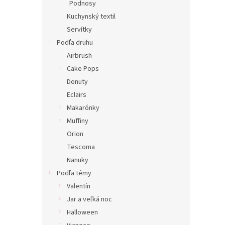
Podnosy
Kuchynský textil
Servítky
Podľa druhu
Airbrush
Cake Pops
Donuty
Eclairs
Makarónky
Muffiny
Orion
Tescoma
Nanuky
Podľa témy
Valentín
Jar a veľká noc
Halloween