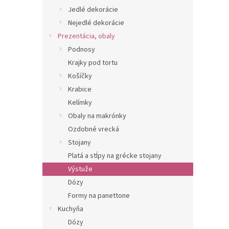
Jedlé dekorácie
Nejedlé dekorácie
Prezentácia, obaly
Podnosy
Krajky pod tortu
Košíčky
Krabice
Kelímky
Obaly na makrónky
Ozdobné vrecká
Stojany
Platá a stĺpy na grécke stojany
Výstuže
Dózy
Formy na panettone
Kuchyňa
Dózy