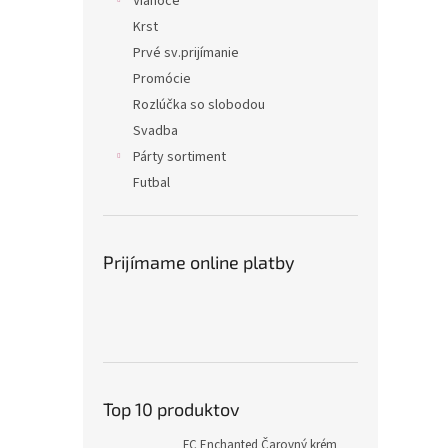
Vianoce
Krst
Prvé sv.prijímanie
Promócie
Rozlúčka so slobodou
Svadba
Párty sortiment
Futbal
Prijímame online platby
Top 10 produktov
FC Enchanted Čarovný krém