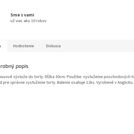
Sme s vami
už viac ako 10 rokov
s
Hodnotenie
Diskusia
robný popis
usové výstuže do torty. Dĺžka 30cm. Použitie: vystuženie poschodových tort
d pre správne vystuženie torty. Balenie osahuje 12ks. Vyrobené v Anglicku.