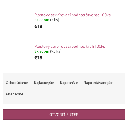
Plastový servírovací podnos štvorec 100ks
Skladom
(2 ks)
€18
Plastový servírovací podnos kruh 100ks
Skladom
(>5 ks)
€18
R
a
Odporúčame
Najlacnejšie
Najdrahšie
Najpredávanejšie
d
e
Abecedne
n
i
e
OTVORIŤ FILTER
p
r