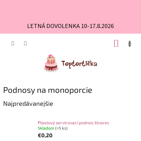
LETNÁ DOVOLENKA 10-17.8.2026
Prejsť
NÁKUP
na
obsah
KOŠÍK
Podnosy na monoporcie
Najpredávanejšie
Plastový servírovací podnos štvorec
Skladom
(>5 ks)
€0,20