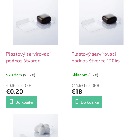
V
o
ý
d
p
u
i
k
s
t
p
o
r
v
o
d
Plastový servírovací
Plastový servírovací
u
podnos štvorec
podnos štvorec 100ks
k
t
Skladom
(>5 ks)
Skladom
(2 ks)
o
€0,16 bez DPH
€14,63 bez DPH
v
€0,20
€18
Do košíka
Do košíka