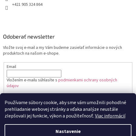
+421 905 324 864
Odoberať newsletter
Vložte svoj e-mail a my Vám budeme zasielať informácie o nových
produktoch na našom e-shope.
Email
Vložením e-mailu súhlasíte s
podmienkami ochrany osobných
údajov
PRIHLÁSIŤ SA
Používame súbory cookie, aby sme vám umožnili pohodlné
prehliadanie webovej stránky a vďaka analýze neustále
zlepšovali jej funkcie, výkon a použiteľnosť.
Viac informácií
Vytvoril Shoptet
Nastavenie