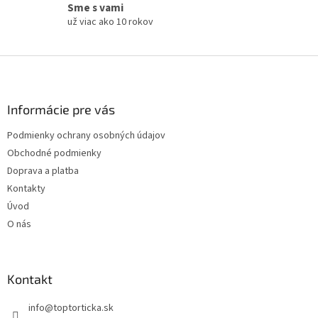
Sme s vami
už viac ako 10 rokov
Z
á
p
ä
Informácie pre vás
t
Podmienky ochrany osobných údajov
i
Obchodné podmienky
e
Doprava a platba
Kontakty
Úvod
O nás
Kontakt