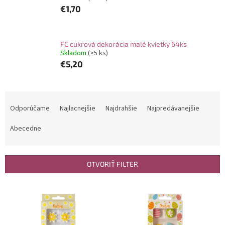
€1,70
FC cukrová dekorácia malé kvietky 64ks
Skladom
(>5 ks)
€5,20
R
a
Odporúčame
Najlacnejšie
Najdrahšie
Najpredávanejšie
d
e
Abecedne
n
i
e
OTVORIŤ FILTER
p
r
V
o
ý
d
p
u
i