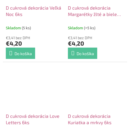
D cukrová dekorácia Veľká
D cukrová dekorácia
Noc 6ks
Margarétky žlté a biele
15ks
Skladom
(5 ks)
Skladom
(>5 ks)
€3,41 bez DPH
€3,41 bez DPH
€4,20
€4,20
Do košíka
Do košíka
D cukrová dekorácia Love
D cukrová dekorácia
Letters 6ks
Kuriatka a mrkvy 6ks