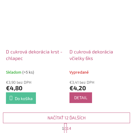
D cukrová dekorácia krst -
D cukrová dekorácia
chlapec
včielky 6ks
Skladom
(>5 ks)
Vypredané
€3,90 bez DPH
€3,41 bez DPH
€4,80
€4,20
DETAIL
Do košíka
NAČÍTAŤ 12 ĎALŠÍCH
S
1
14
t