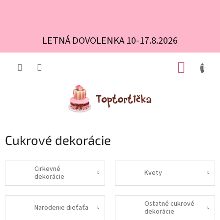
LETNÁ DOVOLENKA 10-17.8.2026
Prejsť
NÁKUP
na
obsah
KOŠÍK
Cukrové dekorácie
Cirkevné
Kvety
dekorácie
Ostatné cukrové
Narodenie dieťaťa
dekorácie