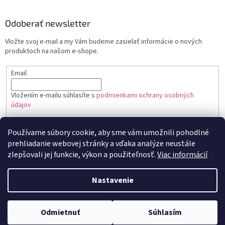
Odoberať newsletter
Vložte svoj e-mail a my Vám budeme zasielať informácie o nových
produktoch na našom e-shope.
Email
Vložením e-mailu súhlasíte s
podmienkami ochrany osobných
údajov
PRIHLÁSIŤ SA
Používame súbory cookie, aby sme vám umožnili pohodlné
prehliadanie webovej stránky a vďaka analýze neustále
zlepšovali jej funkcie, výkon a použiteľnosť.
Viac informácií
Vytvoril Shoptet
Nastavenie
Copyright 2026
Toptortička
. Všetky práva vyhradené.
Upraviť
Odmietnuť
Súhlasím
nastavenie cookies