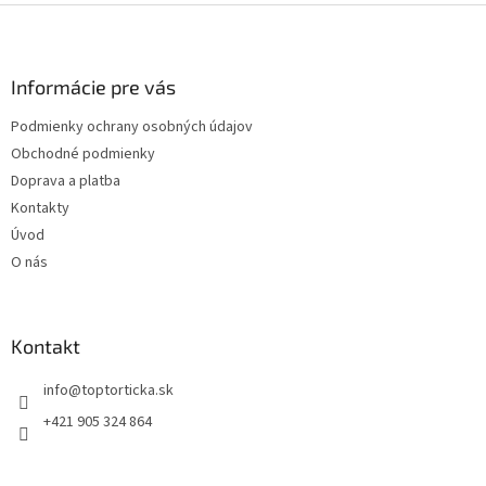
Z
á
p
ä
Informácie pre vás
t
Podmienky ochrany osobných údajov
i
Obchodné podmienky
e
Doprava a platba
Kontakty
Úvod
O nás
Kontakt
+421 905 324 864