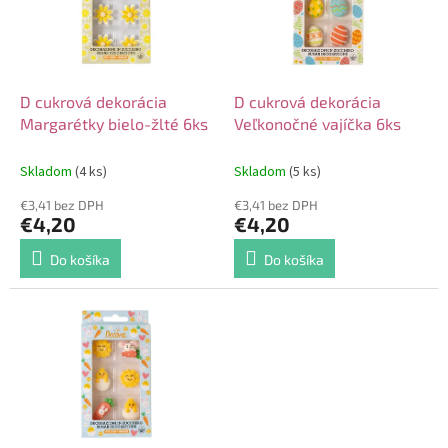
k
s
t
p
o
r
v
o
d
D cukrová dekorácia
D cukrová dekorácia
u
Margarétky bielo-žlté 6ks
Veľkonočné vajíčka 6ks
k
t
Skladom
(4 ks)
Skladom
(5 ks)
o
€3,41 bez DPH
€3,41 bez DPH
v
€4,20
€4,20
Do košíka
Do košíka