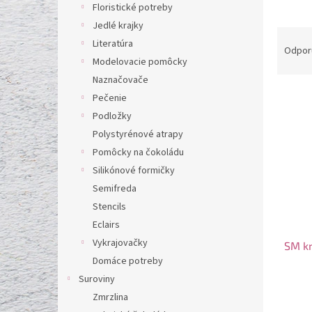
l
Floristické potreby
Jedlé krajky
R
Literatúra
a
Odpor
Modelovacie pomôcky
d
e
Naznačovače
V
n
Pečenie
ý
i
Podložky
p
e
Polystyrénové atrapy
i
p
Pomôcky na čokoládu
s
r
p
Silikónové formičky
o
r
d
Semifreda
o
u
Stencils
d
k
Eclairs
u
t
Vykrajovačky
SM kr
k
o
Domáce potreby
t
v
o
Suroviny
v
Zmrzlina