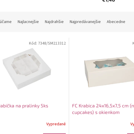
účame
Najlacnejšie
Najdrahšie
Najpredávanejšie
Abecedne
Kód:
7348/SM213312
abička na pralinky 5ks
FC Krabica 24x16,5x7,5 cm (n
cupcakes) s okienkom
Vypredané
V