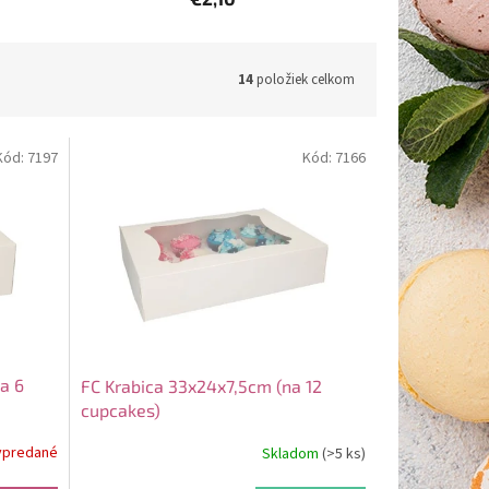
14
položiek celkom
Kód:
7197
Kód:
7166
a 6
FC Krabica 33x24x7,5cm (na 12
cupcakes)
ypredané
Skladom
(>5 ks)