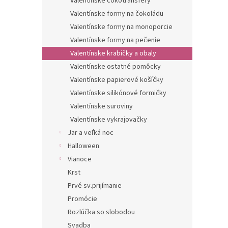
Valentínske čokotransfery
Valentínske formy na čokoládu
Valentínske formy na monoporcie
Valentínske formy na pečenie
Valentínske krabičky a obaly
Valentínske ostatné pomôcky
Valentínske papierové košíčky
Valentínske silikónové formičky
Valentínske suroviny
Valentínske vykrajovačky
Jar a veľká noc
Halloween
Vianoce
Krst
Prvé sv.prijímanie
Promócie
Rozlúčka so slobodou
Svadba