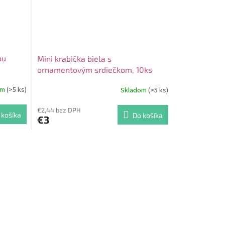
ou
Mini krabička biela s
ornamentovým srdiečkom, 10ks
om
(>5 ks)
Skladom
(>5 ks)
€2,44 bez DPH
 košíka
Do košíka
€3