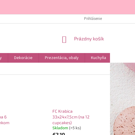
DOPRAVA A PLATBA
KONTAKTY
ÚVOD
Prihlásenie
O NÁS
NÁKUPNÝ
Prázdny košík
KOŠÍK
y
Dekorácie
Prezentácia, obaly
Kuchyňa
Podľa dr
FC Krabica
na 6
33x24x7,5cm (na 12
enkom
cupcakes)
Skladom
(>5 ks)
€2,10