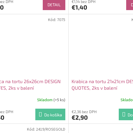
bez DPH
€1,14 bez DPH
DETAIL
70
€1,40
Kód:
7075
ca na tortu 26x26cm DESIGN
Krabica na tortu 21x21cm D
S, 2ks v balení
QUOTES, 2ks v balení
Skladom
(>5 ks)
Sklad
bez DPH
€2,36 bez DPH
Do košíka
Do
50
€2,90
Kód:
2419/ROSEGOLD