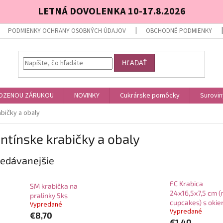
LETNÁ DOVOLENKA 10-17.8.2026
PODMIENKY OCHRANY OSOBNÝCH ÚDAJOV
OBCHODNÉ PODMIENKY
HĽADAŤ
OZENOU ZÁRUKOU
NOVINKY
Cukrárske pomôcky
Surovin
abičky a obaly
ntínske krabičky a obaly
edávanejšie
FC Krabica
SM krabička na
24x16,5x7,5 cm (
pralinky 5ks
cupcakes) s oki
Vypredané
Vypredané
€8,70
€1,40