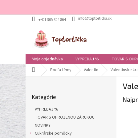
Prejsť
+421 905 324 864
na
obsah
Moja objednávka
VÝPREDAJ %
TOVAR S OHR
Domov
Podľa témy
Valentín
Valentínske kr
B
Vale
o
Preskočiť
č
Kategórie
kategórie
Najpr
n
ý
VÝPREDAJ %
p
TOVAR S OHROZENOU ZÁRUKOU
a
NOVINKY
n
e
Cukrárske pomôcky