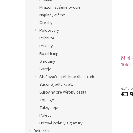
Mrazom sušené ovocie
Náplne, krémy
Orechy
Polotovary
Príchute
Prísady
Royal Icing
Mini 
Smotany
10ks
Spreje
Stužovače - príchute šľahačiek
Sušené jedlé kvety
€3,17 
Suroviny pre výrobu cesta
€3,
Topingy
Tuky,oleje
Polevy
Hotové polevy a glazúry
Dekorácie