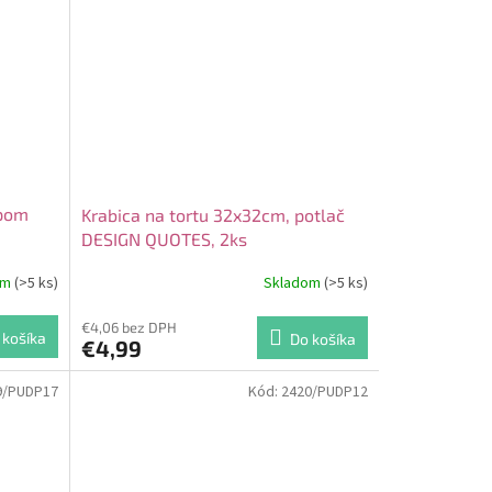
opom
Krabica na tortu 32x32cm, potlač
DESIGN QUOTES, 2ks
om
(>5 ks)
Skladom
(>5 ks)
€4,06 bez DPH
 košíka
Do košíka
€4,99
9/PUDP17
Kód:
2420/PUDP12