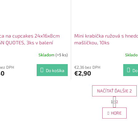
ica na cupcakes 24x16x8cm
Mini krabička ružová s hned
N QUOTES, 3ks v balení
mašličkou, 10ks
Skladom
(>5 ks)
Sklad
bez DPH
€2,36 bez DPH
Do košíka
Do
40
€2,90
NAČÍTAŤ ĎALŠIE 2
S
1
2
O
t
r
v
HORE
á
l
n
á
k
d
o
a
v