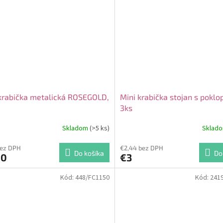
krabička metalická ROSEGOLD,
Mini krabička stojan s pokl
3ks
Skladom
(>5 ks)
Sklad
bez DPH
€2,44 bez DPH
Do košíka
Do
90
€3
Kód:
448/FC1150
Kód:
241