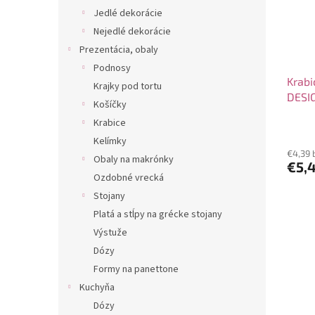
Jedlé dekorácie
Nejedlé dekorácie
Prezentácia, obaly
Podnosy
Krab
Krajky pod tortu
DESIG
Košíčky
Krabice
Kelímky
€4,39 
Obaly na makrónky
€5,
Ozdobné vrecká
Stojany
Platá a stĺpy na grécke stojany
Výstuže
Dózy
Formy na panettone
Kuchyňa
Dózy