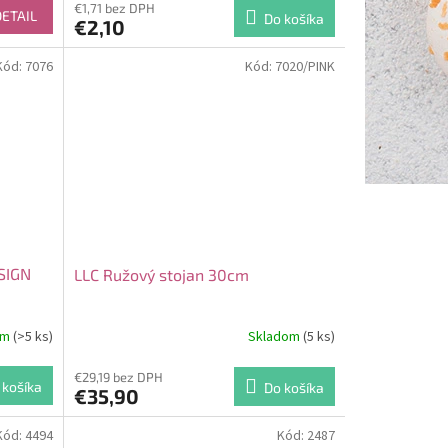
€1,71 bez DPH
DETAIL
Do košíka
€2,10
Kód:
7076
Kód:
7020/PINK
ESIGN
LLC Ružový stojan 30cm
om
(>5 ks)
Skladom
(5 ks)
€29,19 bez DPH
 košíka
Do košíka
€35,90
Kód:
4494
Kód:
2487