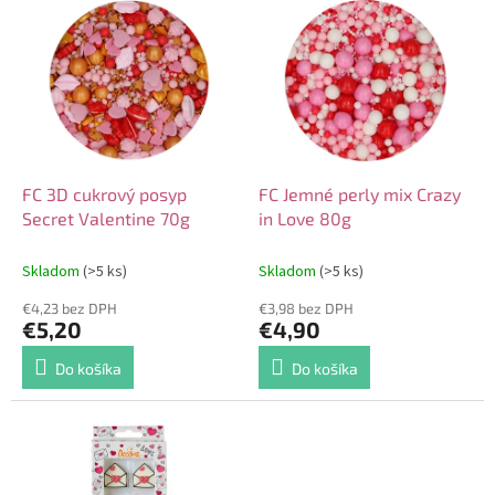
V
o
ý
d
p
u
i
k
s
t
p
o
r
v
o
d
FC 3D cukrový posyp
FC Jemné perly mix Crazy
u
Secret Valentine 70g
in Love 80g
k
t
Skladom
(>5 ks)
Skladom
(>5 ks)
o
€4,23 bez DPH
€3,98 bez DPH
v
€5,20
€4,90
Do košíka
Do košíka