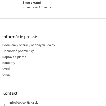
Sme s vami
už viac ako 10 rokov
Z
á
p
ä
Informácie pre vás
t
Podmienky ochrany osobných údajov
i
Obchodné podmienky
e
Doprava a platba
Kontakty
Úvod
O nás
Kontakt