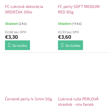
FC cukrová dekorácia
FC perly SOFT MEDIUM
SRDIEČKA 30ks
RED 80g
Skladom
(2 ks)
Skladom
(>5 ks)
€2,68 bez DPH
€2,93 bez DPH
€3,30
€3,60
Do košíka
Do košíka
Červené perly 4-5mm 50g
Cukrová ruža PERLOVÁ
stredná - mix farieb