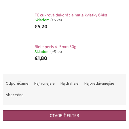
FC cukrová dekorácia malé kvietky 64ks
Skladom
(>5 ks)
€5,20
Biele perly 4-5mm 50g
Skladom
(>5 ks)
€1,80
R
a
Odporúčame
Najlacnejšie
Najdrahšie
Najpredávanejšie
d
e
Abecedne
n
i
e
OTVORIŤ FILTER
p
r