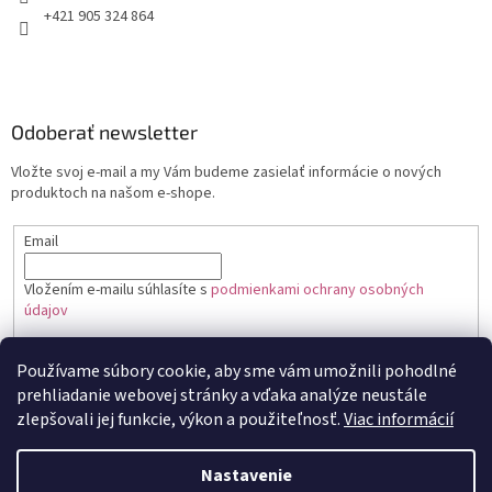
+421 905 324 864
Odoberať newsletter
Vložte svoj e-mail a my Vám budeme zasielať informácie o nových
produktoch na našom e-shope.
Email
Vložením e-mailu súhlasíte s
podmienkami ochrany osobných
údajov
PRIHLÁSIŤ SA
Používame súbory cookie, aby sme vám umožnili pohodlné
prehliadanie webovej stránky a vďaka analýze neustále
zlepšovali jej funkcie, výkon a použiteľnosť.
Viac informácií
Vytvoril Shoptet
Nastavenie