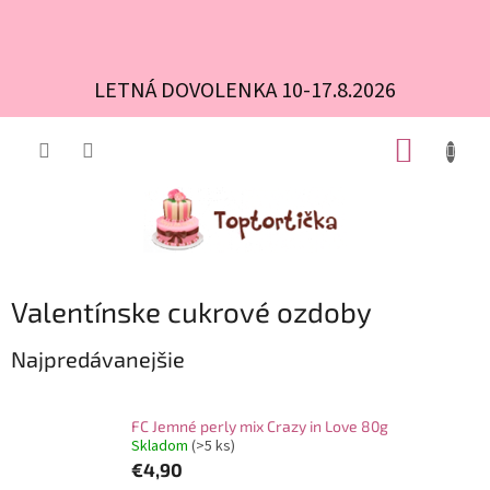
LETNÁ DOVOLENKA 10-17.8.2026
Prejsť
NÁKUP
na
obsah
KOŠÍK
Valentínske cukrové ozdoby
Najpredávanejšie
FC Jemné perly mix Crazy in Love 80g
Skladom
(>5 ks)
€4,90