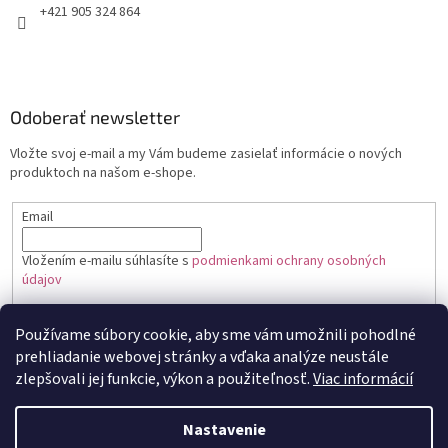
+421 905 324 864
Odoberať newsletter
Vložte svoj e-mail a my Vám budeme zasielať informácie o nových
produktoch na našom e-shope.
Email
Vložením e-mailu súhlasíte s
podmienkami ochrany osobných
údajov
PRIHLÁSIŤ SA
Používame súbory cookie, aby sme vám umožnili pohodlné
prehliadanie webovej stránky a vďaka analýze neustále
zlepšovali jej funkcie, výkon a použiteľnosť.
Viac informácií
Vytvoril Shoptet
Nastavenie