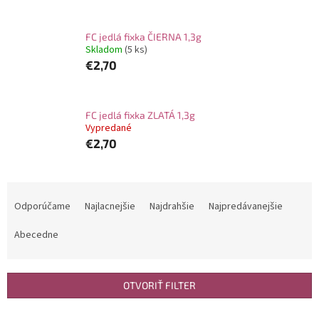
FC jedlá fixka ČIERNA 1,3g
Skladom
(5 ks)
€2,70
FC jedlá fixka ZLATÁ 1,3g
Vypredané
€2,70
R
a
Odporúčame
Najlacnejšie
Najdrahšie
Najpredávanejšie
d
e
Abecedne
n
i
e
OTVORIŤ FILTER
p
r