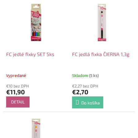
V
o
ý
d
p
u
i
k
s
t
p
o
r
v
o
d
FC jedlé fixky SET 5ks
FC jedlá fixka ČIERNA 1,3g
u
k
t
Vypredané
Skladom
(5 ks)
o
€10 bez DPH
€2,27 bez DPH
v
€11,90
€2,70
DETAIL
Do košíka