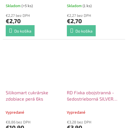
Skladom
(>5 ks)
Skladom
(1 ks)
€2,27 bez DPH
€2,27 bez DPH
€2,70
€2,70
Do košíka
Do košíka
Silikomart cukrárske
RD Fixka obojstranná -
zdobiace perá 6ks
šedostrieborná SILVER
GREY
Vypredané
Vypredané
€8,86 bez DPH
€3,28 bez DPH
€10,90
€3,90