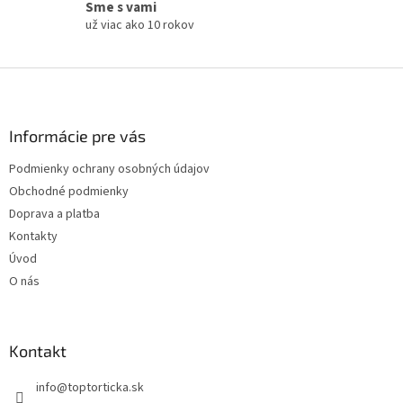
Sme s vami
už viac ako 10 rokov
Z
á
p
ä
Informácie pre vás
t
Podmienky ochrany osobných údajov
i
Obchodné podmienky
e
Doprava a platba
Kontakty
Úvod
O nás
Kontakt