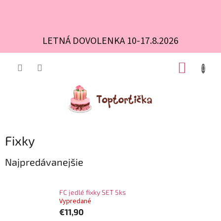
LETNÁ DOVOLENKA 10-17.8.2026
Prejsť
NÁKUP
na
obsah
KOŠÍK
Fixky
Najpredávanejšie
FC jedlé fixky SET 5ks
Vypredané
€11,90