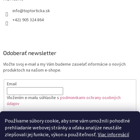
+421 905 324 864
Odoberať newsletter
Vložte svoj e-mail a my Vám budeme zasielať informácie o nových
produktoch na našom e-shope.
Email
Vložením e-mailu súhlasíte s
podmienkami ochrany osobných
údajov
PRIHLÁSIŤ SA
Používame súbory cookie, aby sme vám umožnili pohodlné
prehliadanie webovej stránky a vďaka analýze neustále
zlepšovali jej funkcie, výkon a použiteľnosť.
Viac informácií