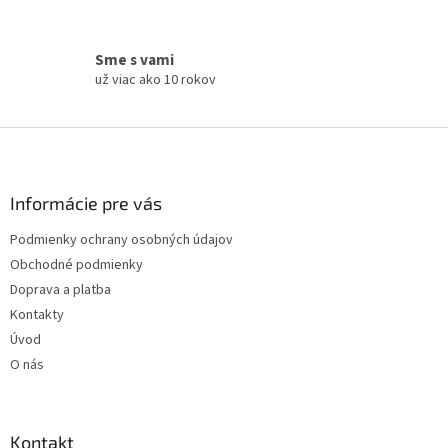
Sme s vami
už viac ako 10 rokov
Z
á
p
ä
Informácie pre vás
t
Podmienky ochrany osobných údajov
i
Obchodné podmienky
e
Doprava a platba
Kontakty
Úvod
O nás
Kontakt