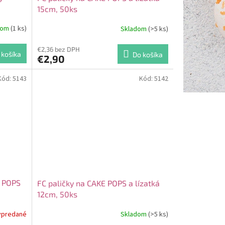
15cm, 50ks
dom
(1 ks)
Skladom
(>5 ks)
€2,36 bez DPH
 košíka
Do košíka
€2,90
Kód:
5143
Kód:
5142
E POPS
FC paličky na CAKE POPS a lízatká
12cm, 50ks
ypredané
Skladom
(>5 ks)