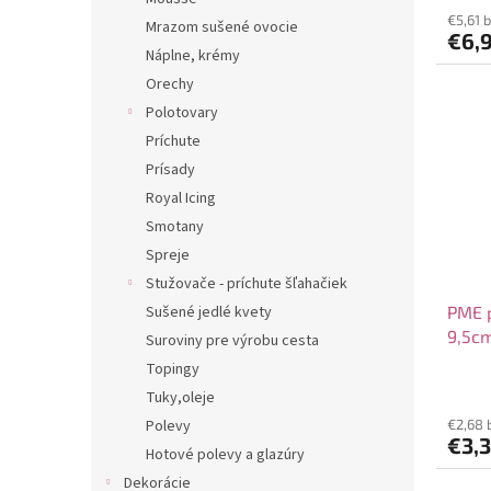
€5,61 
Mrazom sušené ovocie
€6,
Náplne, krémy
Orechy
Polotovary
Príchute
Prísady
Royal Icing
Smotany
Spreje
Stužovače - príchute šľahačiek
Sušené jedlé kvety
PME p
9,5cm
Suroviny pre výrobu cesta
Topingy
Tuky,oleje
Polevy
€2,68 
€3,
Hotové polevy a glazúry
Dekorácie