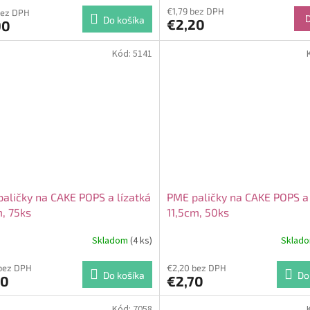
€1,79 bez DPH
bez DPH
Do košíka
€2,20
90
Kód:
5141
aličky na CAKE POPS a lízatká
PME paličky na CAKE POPS a 
, 75ks
11,5cm, 50ks
Skladom
(4 ks)
Sklad
bez DPH
€2,20 bez DPH
Do košíka
Do
30
€2,70
Kód:
7058