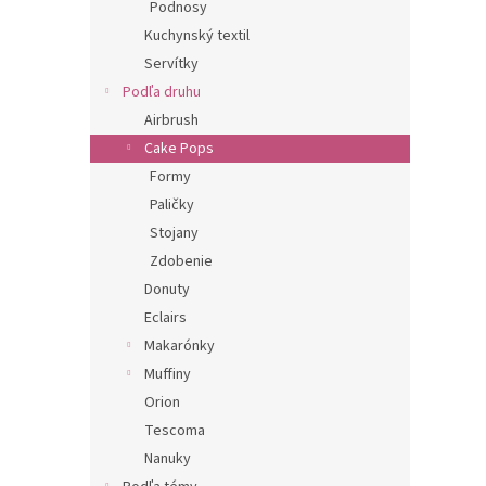
Podnosy
Kuchynský textil
Servítky
Podľa druhu
Airbrush
Cake Pops
Formy
Paličky
Stojany
Zdobenie
Donuty
Eclairs
Makarónky
Muffiny
Orion
Tescoma
Nanuky