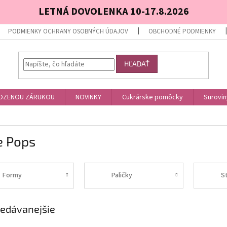
LETNÁ DOVOLENKA 10-17.8.2026
PODMIENKY OCHRANY OSOBNÝCH ÚDAJOV
OBCHODNÉ PODMIENKY
HĽADAŤ
OZENOU ZÁRUKOU
NOVINKY
Cukrárske pomôcky
Surovin
e Pops
Formy
Paličky
S
edávanejšie