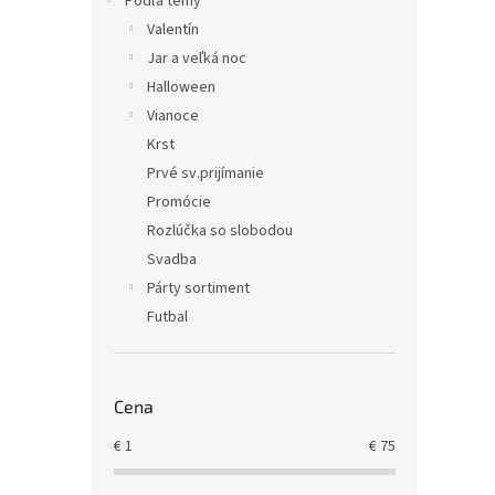
Podľa témy
Valentín
Jar a veľká noc
Halloween
Vianoce
Krst
Prvé sv.prijímanie
Promócie
Rozlúčka so slobodou
Svadba
Párty sortiment
Futbal
Cena
€
1
€
75