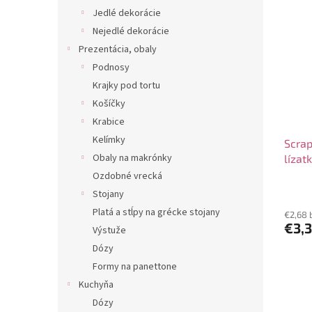
Jedlé dekorácie
Nejedlé dekorácie
Prezentácia, obaly
Podnosy
Krajky pod tortu
Košíčky
Krabice
Kelímky
Scrap
Obaly na makrónky
lízat
Ozdobné vrecká
Stojany
Platá a stĺpy na grécke stojany
€2,68 
€3,
Výstuže
Dózy
Formy na panettone
Kuchyňa
Dózy