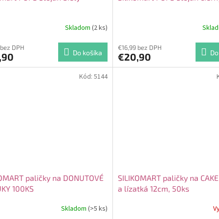
Skladom
(2 ks)
Skla
 bez DPH
€16,99 bez DPH
Do košíka
Do
,90
€20,90
Kód:
5144
KOMART paličky na DONUTOVÉ
SILIKOMART paličky na CAK
KY 100KS
a lízatká 12cm, 50ks
Skladom
(>5 ks)
V