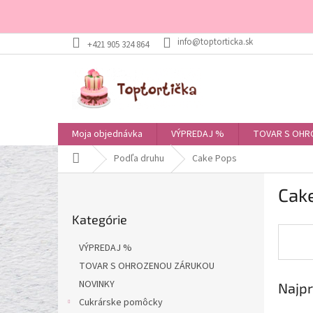
Prejsť
+421 905 324 864
na
obsah
Moja objednávka
VÝPREDAJ %
TOVAR S OHR
Domov
Podľa druhu
Cake Pops
B
Cak
o
Preskočiť
č
Kategórie
kategórie
n
ý
VÝPREDAJ %
p
TOVAR S OHROZENOU ZÁRUKOU
a
NOVINKY
Najpr
n
e
Cukrárske pomôcky