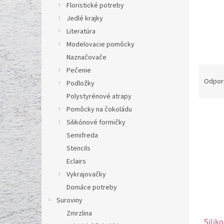
l
Floristické potreby
Jedlé krajky
Literatúra
Modelovacie pomôcky
Naznačovače
R
Pečenie
a
Odpor
Podložky
d
Polystyrénové atrapy
e
Pomôcky na čokoládu
V
n
Silikónové formičky
ý
i
p
e
Semifreda
i
p
Stencils
s
r
Eclairs
p
o
Vykrajovačky
r
d
Domáce potreby
o
u
d
Suroviny
k
u
t
Zmrzlina
Silik
k
o