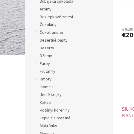
Dubajská čokoláda
t
v
Arómy
o
Bezlepkové zmesi
v
Čokolády
€16,99
Čokotransfer
€20
Dezertné pasty
Dezerty
Džemy
Farby
Frutafilly
Hmoty
Isomalt
Jedlé krajky
Kakao
SILI
Kotányi koreniny
NANU
Lepidlá a ostatné
Makrónky
Mousse