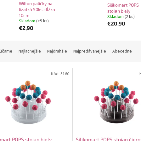
Wilton paličky na
Silikomart POPS
lízatká 50ks, dĺžka
stojan biely
10cm
Skladom
(2 ks)
Skladom
(>5 ks)
€20,90
€2,90
účame
Najlacnejšie
Najdrahšie
Najpredávanejšie
Abecedne
Kód:
5160
omart POPS stojan biely
Silikomart POPS stojan čiern