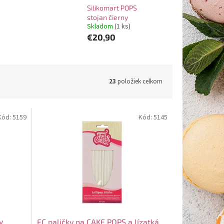
Silikomart POPS
stojan čierny
Skladom
(1 ks)
€20,90
23
položiek celkom
Kód:
5159
Kód:
5145
y
FC paličky na CAKE POPS a lízatká