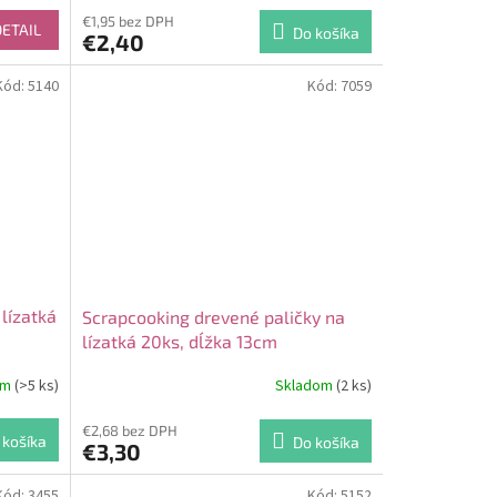
€1,95 bez DPH
DETAIL
Do košíka
€2,40
Kód:
5140
Kód:
7059
lízatká
Scrapcooking drevené paličky na
lízatká 20ks, dĺžka 13cm
om
(>5 ks)
Skladom
(2 ks)
€2,68 bez DPH
 košíka
Do košíka
€3,30
Kód:
3455
Kód:
5152