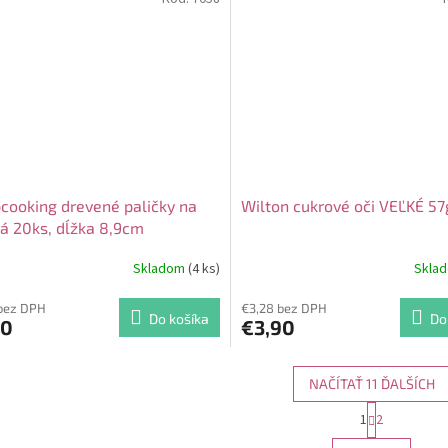
cooking drevené paličky na
Wilton cukrové oči VEĽKÉ 57
ká 20ks, dĺžka 8,9cm
Skladom
(4 ks)
Skla
bez DPH
€3,28 bez DPH
Do košíka
Do
30
€3,90
NAČÍTAŤ 11 ĎALŠÍCH
S
1
2
O
t
r
v