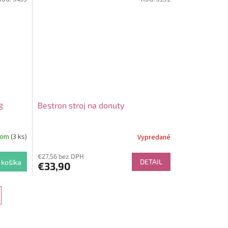
g
Bestron stroj na donuty
dom
(3 ks)
Vypredané
€27,56 bez DPH
DETAIL
 košíka
€33,90