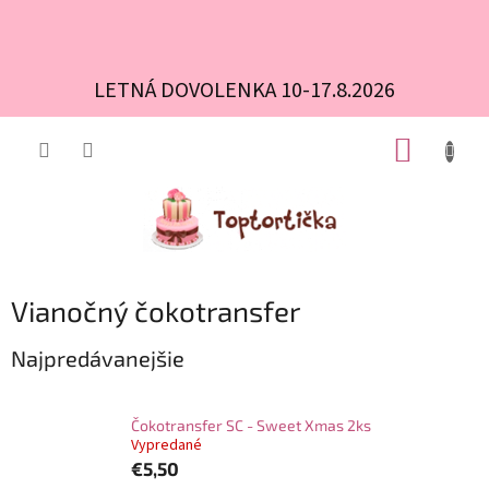
LETNÁ DOVOLENKA 10-17.8.2026
Prejsť
NÁKUP
na
obsah
KOŠÍK
Vianočný čokotransfer
Najpredávanejšie
Čokotransfer SC - Sweet Xmas 2ks
Vypredané
€5,50