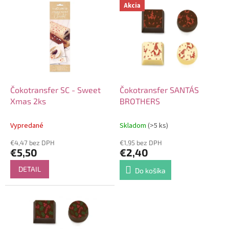
V
Akcia
o
ý
d
p
u
i
k
s
t
p
o
r
v
o
d
Čokotransfer SC - Sweet
Čokotransfer SANTA´S
u
Xmas 2ks
BROTHERS
k
t
Vypredané
Skladom
(>5 ks)
o
€4,47 bez DPH
€1,95 bez DPH
v
€5,50
€2,40
DETAIL
Do košíka