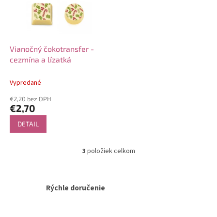
Vianočný čokotransfer -
cezmína a lízatká
Vypredané
€2,20 bez DPH
€2,70
DETAIL
3
položiek celkom
O
v
l
á
Rýchle doručenie
d
a
c