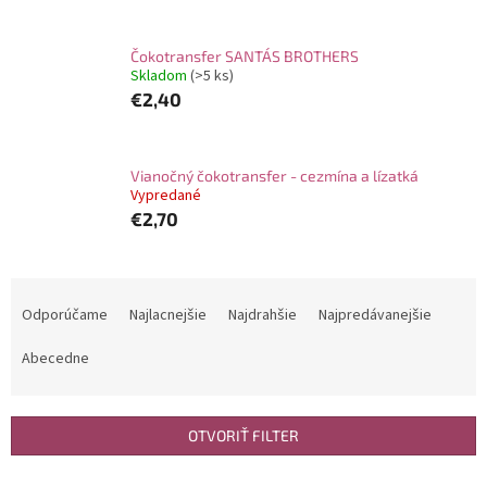
Čokotransfer SANTA´S BROTHERS
Skladom
(>5 ks)
€2,40
Vianočný čokotransfer - cezmína a lízatká
Vypredané
€2,70
R
a
Odporúčame
Najlacnejšie
Najdrahšie
Najpredávanejšie
d
e
Abecedne
n
i
e
OTVORIŤ FILTER
p
r