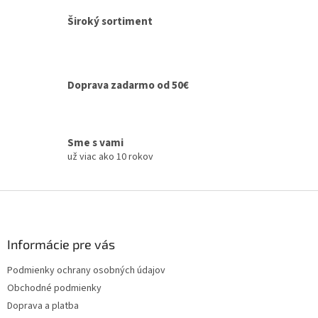
i
e
Široký sortiment
p
r
v
k
y
Doprava zadarmo od 50€
v
ý
p
i
Sme s vami
s
už viac ako 10 rokov
u
Z
á
p
ä
Informácie pre vás
t
Podmienky ochrany osobných údajov
i
Obchodné podmienky
e
Doprava a platba