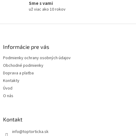
Sme s vami
už viac ako 10 rokov
Z
á
p
ä
Informácie pre vás
t
Podmienky ochrany osobných údajov
i
Obchodné podmienky
e
Doprava a platba
Kontakty
Úvod
O nás
Kontakt