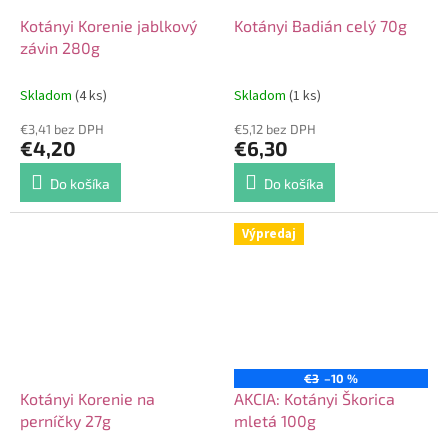
Kotányi Korenie jablkový
Kotányi Badián celý 70g
závin 280g
Skladom
(4 ks)
Skladom
(1 ks)
€3,41 bez DPH
€5,12 bez DPH
€4,20
€6,30
Do košíka
Do košíka
Výpredaj
€3
–10 %
Kotányi Korenie na
AKCIA: Kotányi Škorica
perníčky 27g
mletá 100g