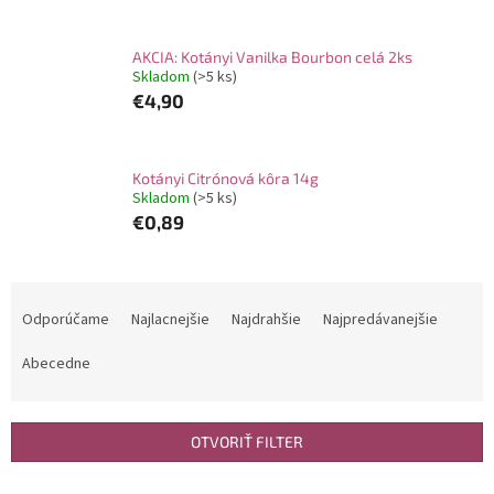
AKCIA: Kotányi Vanilka Bourbon celá 2ks
Skladom
(>5 ks)
€4,90
Kotányi Citrónová kôra 14g
Skladom
(>5 ks)
€0,89
R
a
Odporúčame
Najlacnejšie
Najdrahšie
Najpredávanejšie
d
e
Abecedne
n
i
e
OTVORIŤ FILTER
p
r