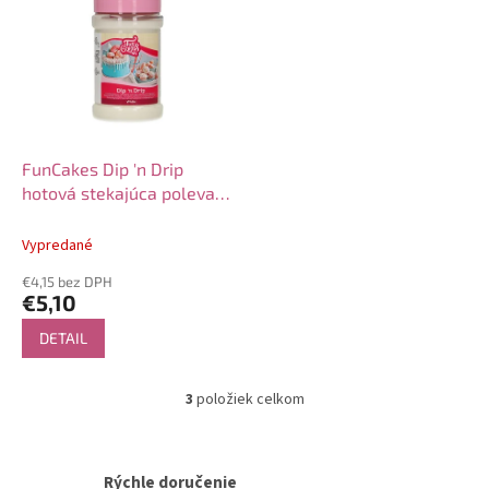
FunCakes Dip 'n Drip
hotová stekajúca poleva
375g - BIELA
Vypredané
€4,15 bez DPH
€5,10
DETAIL
3
položiek celkom
O
v
l
á
Rýchle doručenie