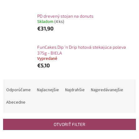
PD drevený stojan na donuts
Skladom
(4 ks)
€31,90
FunCakes Dip 'n Drip hotová stekajúca poleva
375g - BIELA
Vypredané
€5,10
R
a
Odporúčame
Najlacnejšie
Najdrahšie
Najpredávanejšie
d
e
Abecedne
n
i
e
OTVORIŤ FILTER
p
r