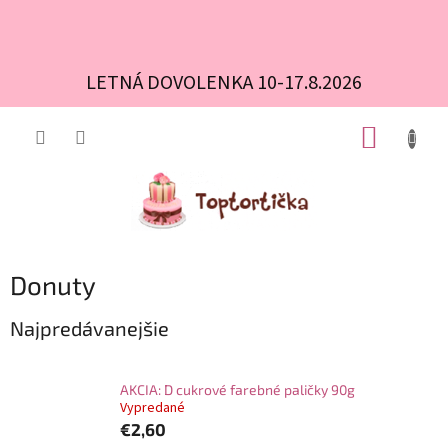
LETNÁ DOVOLENKA 10-17.8.2026
Prejsť
NÁKUP
na
obsah
KOŠÍK
Donuty
Najpredávanejšie
AKCIA: D cukrové farebné paličky 90g
Vypredané
€2,60