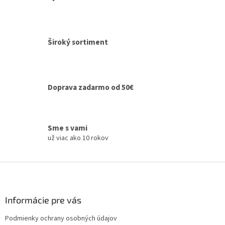
d
a
c
i
e
Široký sortiment
p
r
v
k
y
Doprava zadarmo od 50€
v
ý
p
i
Sme s vami
s
už viac ako 10 rokov
u
Z
á
p
ä
Informácie pre vás
t
Podmienky ochrany osobných údajov
i