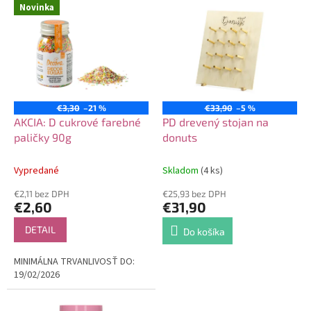
V
Novinka
o
ý
d
p
u
i
k
s
t
p
o
r
v
o
€3,30
–21 %
€33,90
–5 %
d
AKCIA: D cukrové farebné
PD drevený stojan na
u
paličky 90g
donuts
k
t
Vypredané
Skladom
(4 ks)
o
€2,11 bez DPH
€25,93 bez DPH
v
€2,60
€31,90
DETAIL
Do košíka
MINIMÁLNA TRVANLIVOSŤ DO:
19/02/2026