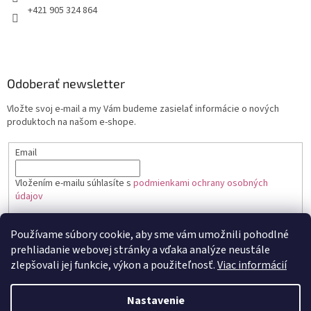
+421 905 324 864
Odoberať newsletter
Vložte svoj e-mail a my Vám budeme zasielať informácie o nových
produktoch na našom e-shope.
Email
Vložením e-mailu súhlasíte s
podmienkami ochrany osobných
údajov
PRIHLÁSIŤ SA
Používame súbory cookie, aby sme vám umožnili pohodlné
prehliadanie webovej stránky a vďaka analýze neustále
zlepšovali jej funkcie, výkon a použiteľnosť.
Viac informácií
Vytvoril Shoptet
Nastavenie