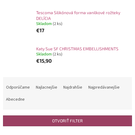
Tescoma Silikónová forma vanilkové rožteky
DELÍCIA
Skladom
(2 ks)
€17
Katy Sue SF CHRISTMAS EMBELLISHMENTS
Skladom
(2 ks)
€15,90
R
a
Odporúčame
Najlacnejšie
Najdrahšie
Najpredávanejšie
d
e
Abecedne
n
i
e
OTVORIŤ FILTER
p
r