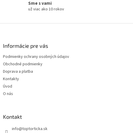
Sme s vami
už viac ako 10 rokov
Z
á
p
ä
Informácie pre vás
t
Podmienky ochrany osobných údajov
i
Obchodné podmienky
e
Doprava a platba
Kontakty
Úvod
O nás
Kontakt