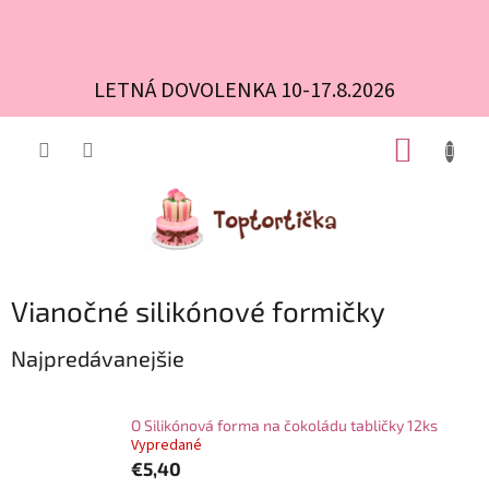
LETNÁ DOVOLENKA 10-17.8.2026
Prejsť
NÁKUP
na
obsah
KOŠÍK
Vianočné silikónové formičky
Najpredávanejšie
O Silikónová forma na čokoládu tabličky 12ks
Vypredané
€5,40