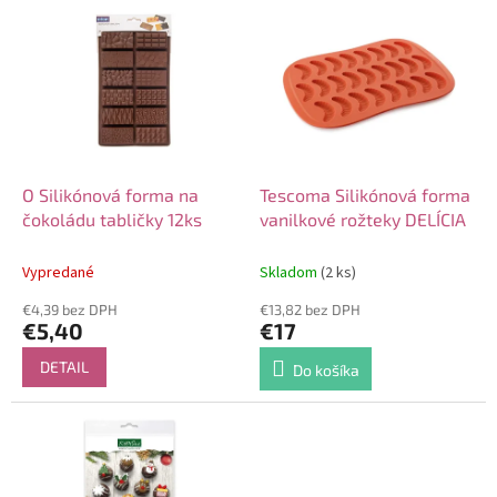
V
o
ý
d
p
u
i
k
s
t
p
o
r
v
o
d
O Silikónová forma na
Tescoma Silikónová forma
u
čokoládu tabličky 12ks
vanilkové rožteky DELÍCIA
k
t
Vypredané
Skladom
(2 ks)
o
€4,39 bez DPH
€13,82 bez DPH
v
€5,40
€17
DETAIL
Do košíka