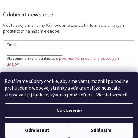
Odoberať newsletter
Vložte svoj e-mail a my Vám budeme zasielať informácie o nových
produktoch na našom e-shope.
Email
Vložením e-mailu súhlasíte s
podmienkami ochrany osobných
údajov
PRIHLÁSIŤ SA
Používame súbory cookie, aby sme vám umožnili pohodlné
prehliadanie webovej stránky a vďaka analýze neustále
zlepšovali jej funkcie, výkon a použiteľnosť.
Viac informácií
Vytvoril Shoptet
Nastavenie
Copyright 2026
Toptortička
. Všetky práva vyhradené.
Upraviť
Odmietnuť
Súhlasím
nastavenie cookies