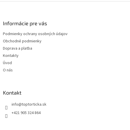
Z
á
p
ä
Informácie pre vás
t
Podmienky ochrany osobných údajov
i
Obchodné podmienky
e
Doprava a platba
Kontakty
Úvod
O nás
Kontakt
+421 905 324 864