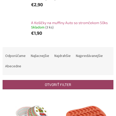
€2,90
A Košíčky na muffiny Auto so stromčekom 50ks
Skladom
(3 ks)
€1,90
R
a
Odporúčame
Najlacnejšie
Najdrahšie
Najpredávanejšie
d
e
Abecedne
n
i
e
OTVORIŤ FILTER
p
r
V
o
ý
d
p
u
i