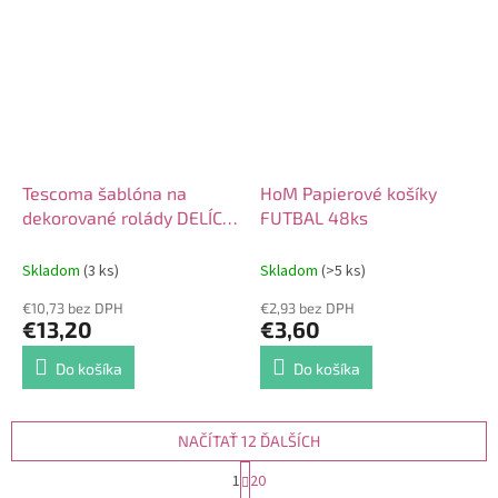
Tescoma šablóna na
HoM Papierové košíky
dekorované rolády DELÍCIA
FUTBAL 48ks
3ks
Skladom
(3 ks)
Skladom
(>5 ks)
€10,73 bez DPH
€2,93 bez DPH
€13,20
€3,60
Do košíka
Do košíka
NAČÍTAŤ 12 ĎALŠÍCH
S
1
20
t