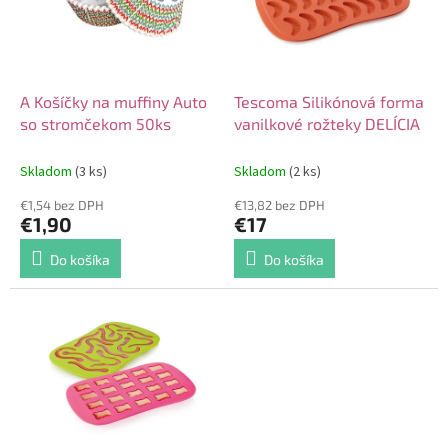
k
s
t
p
o
r
v
o
d
A Košíčky na muffiny Auto
Tescoma Silikónová forma
u
so stromčekom 50ks
vanilkové rožteky DELÍCIA
k
t
Skladom
(3 ks)
Skladom
(2 ks)
o
€1,54 bez DPH
€13,82 bez DPH
v
€1,90
€17
Do košíka
Do košíka