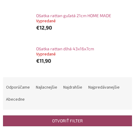
Ošatka rattan guľatá 21cm HOME MADE
Vypredané
€12,90
Ošatka rattan dlhá 43x16x7cm
Vypredané
€11,90
R
a
Odporúčame
Najlacnejšie
Najdrahšie
Najpredávanejšie
d
e
Abecedne
n
i
e
OTVORIŤ FILTER
p
r