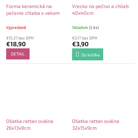
Forma keramická na
Vrecko na pečivo a chlieb
pečenie chleba s vekom
40x40cm
Vypredané
Skladom
(1 ks)
€15,37 bez DPH
€3,17 bez DPH
€18,90
€3,90
DETAIL
Do košíka
Ošatka rattan oválna
Ošatka rattan oválna
26x13x9cm
32x15x9cm