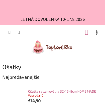
LETNÁ DOVOLENKA 10-17.8.2026
Prejsť
NÁKUP
na
obsah
KOŠÍK
Ošatky
Najpredávanejšie
Ošatka rattan oválna 32x15x9cm HOME MADE
Vypredané
€14,90