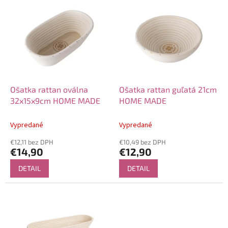
V
o
ý
d
p
u
i
k
s
t
p
o
r
v
o
d
Ošatka rattan oválna
Ošatka rattan guľatá 21cm
u
32x15x9cm HOME MADE
HOME MADE
k
t
Vypredané
Vypredané
o
€12,11 bez DPH
€10,49 bez DPH
v
€14,90
€12,90
DETAIL
DETAIL