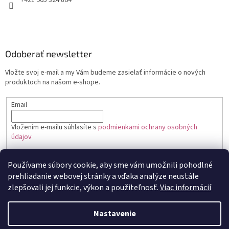
+421 905 324 864
Odoberať newsletter
Vložte svoj e-mail a my Vám budeme zasielať informácie o nových
produktoch na našom e-shope.
Email
Vložením e-mailu súhlasíte s
podmienkami ochrany osobných
údajov
PRIHLÁSIŤ SA
Používame súbory cookie, aby sme vám umožnili pohodlné
prehliadanie webovej stránky a vďaka analýze neustále
zlepšovali jej funkcie, výkon a použiteľnosť.
Viac informácií
Vytvoril Shoptet
Nastavenie