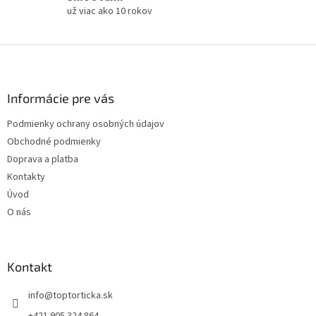
už viac ako 10 rokov
Z
á
p
ä
Informácie pre vás
t
Podmienky ochrany osobných údajov
i
Obchodné podmienky
e
Doprava a platba
Kontakty
Úvod
O nás
Kontakt