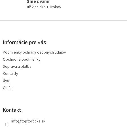
Sme s vami
už viac ako 10 rokov
Z
á
p
ä
Informácie pre vás
t
Podmienky ochrany osobných údajov
i
Obchodné podmienky
e
Doprava a platba
Kontakty
Úvod
O nás
Kontakt