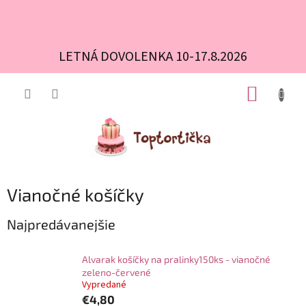
LETNÁ DOVOLENKA 10-17.8.2026
Prejsť
NÁKUP
na
obsah
KOŠÍK
Vianočné košíčky
Najpredávanejšie
Alvarak košíčky na pralinky150ks - vianočné
zeleno-červené
Vypredané
€4,80