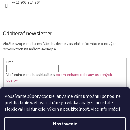
+421 905 324 864
Odoberať newsletter
Vložte svoj e-mail a my Vám budeme zasielať informácie o nových
produktoch na našom e-shope.
Email
Vložením e-mailu súhlasíte s
podmienkami ochrany osobných
údajov
PRIHLÁSIŤ SA
Používame súbory cookie, aby sme vám umožnili pohodlné
prehliadanie webovej stránky a vďaka analýze neustále
zlepšovali jej funkcie, výkon a použiteľnosť.
Viac informácií
Vytvoril Shoptet
Nastavenie