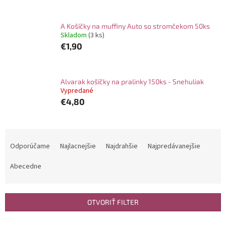
A Košíčky na muffiny Auto so stromčekom 50ks
Skladom
(3 ks)
€1,90
Alvarak košíčky na pralinky 150ks - Snehuliak
Vypredané
€4,80
R
a
Odporúčame
Najlacnejšie
Najdrahšie
Najpredávanejšie
d
e
Abecedne
n
i
e
OTVORIŤ FILTER
p
r