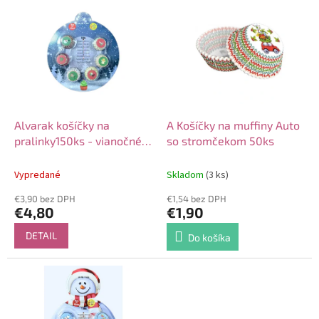
V
o
ý
d
p
u
i
k
s
t
p
o
r
v
o
d
Alvarak košíčky na
A Košíčky na muffiny Auto
u
pralinky150ks - vianočné
so stromčekom 50ks
k
zeleno-červené
t
Vypredané
Skladom
(3 ks)
o
€3,90 bez DPH
€1,54 bez DPH
v
€4,80
€1,90
DETAIL
Do košíka