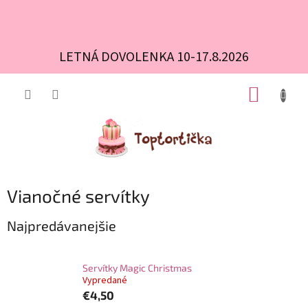
LETNÁ DOVOLENKA 10-17.8.2026
Prejsť
NÁKUP
na
obsah
KOŠÍK
Vianočné servítky
Najpredávanejšie
Servítky Magic Christmas
Vypredané
€4,50