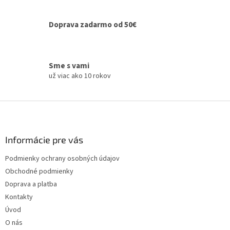
v
k
y
Doprava zadarmo od 50€
v
ý
p
i
Sme s vami
s
už viac ako 10 rokov
u
Z
á
p
ä
Informácie pre vás
t
Podmienky ochrany osobných údajov
i
Obchodné podmienky
e
Doprava a platba
Kontakty
Úvod
O nás