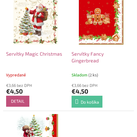
V
o
ý
d
p
u
i
k
s
t
p
o
r
v
o
d
Servítky Magic Christmas
Servítky Fancy
u
Gingerbread
k
t
Vypredané
Skladom
(2 ks)
o
€3,66 bez DPH
€3,66 bez DPH
v
€4,50
€4,50
DETAIL
Do košíka