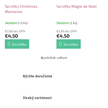
Servítky Christmas
Servítky Magie de Noel
Memories
Skladom
(>5 ks)
Skladom
(1 ks)
€3,66 bez DPH
€3,66 bez DPH
€4,50
€4,50
Do košíka
Do košíka
6
položiek celkom
O
v
l
á
Rýchle doručenie
d
a
c
i
e
Široký sortiment
p
r