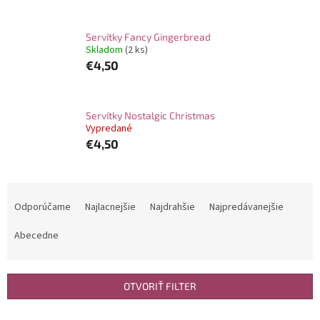
Servítky Fancy Gingerbread
Skladom
(2 ks)
€4,50
Servítky Nostalgic Christmas
Vypredané
€4,50
R
a
Odporúčame
Najlacnejšie
Najdrahšie
Najpredávanejšie
d
e
Abecedne
n
i
e
OTVORIŤ FILTER
p
r