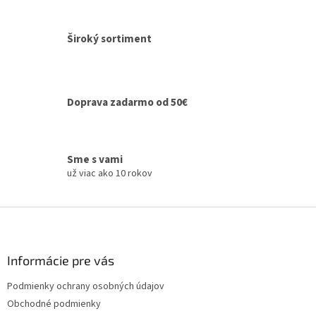
e
p
r
v
Široký sortiment
k
y
v
ý
Doprava zadarmo od 50€
p
i
s
u
Sme s vami
už viac ako 10 rokov
Z
á
p
ä
Informácie pre vás
t
Podmienky ochrany osobných údajov
i
Obchodné podmienky
e