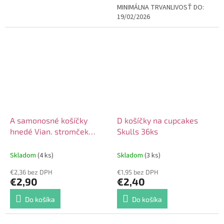
MINIMÁLNA TRVANLIVOSŤ DO:
19/02/2026
A samonosné košíčky
D košíčky na cupcakes
hnedé Vian. stromček
Skulls 36ks
24ks
Skladom
(4 ks)
Skladom
(3 ks)
€2,36 bez DPH
€1,95 bez DPH
€2,90
€2,40
Do košíka
Do košíka