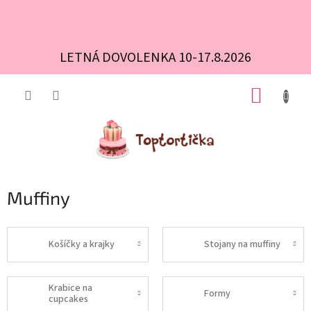
LETNÁ DOVOLENKA 10-17.8.2026
Prejsť
NÁKUP
na
obsah
KOŠÍK
Muffiny
Košíčky a krajky
Stojany na muffiny
Krabice na
Formy
cupcakes