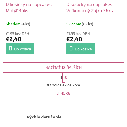
D košíčky na cupcakes
D košíčky na cupcakes
Motýľ 36ks
Veľkonočný Zajko 36ks
Skladom
(4 ks)
Skladom
(>5 ks)
€1,95 bez DPH
€1,95 bez DPH
€2,40
€2,40
Do košíka
Do košíka
NAČÍTAŤ 12 ĎALŠÍCH
S
1
8
t
O
r
87
položiek celkom
v
á
l
HORE
n
á
k
d
o
v
a
a
c
Rýchle doručenie
n
i
i
e