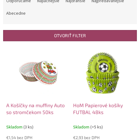
a
Odporúčame
Najlacnejšie
Najdrahšie
Najpredávanejšie
d
e
Abecedne
n
i
e
OTVORIŤ FILTER
p
r
V
o
ý
d
p
u
i
k
s
t
p
o
r
v
o
d
A Košíčky na muffiny Auto
HoM Papierové košíky
u
so stromčekom 50ks
FUTBAL 48ks
k
t
Skladom
(3 ks)
Skladom
(>5 ks)
o
€1,54 bez DPH
€2,93 bez DPH
v