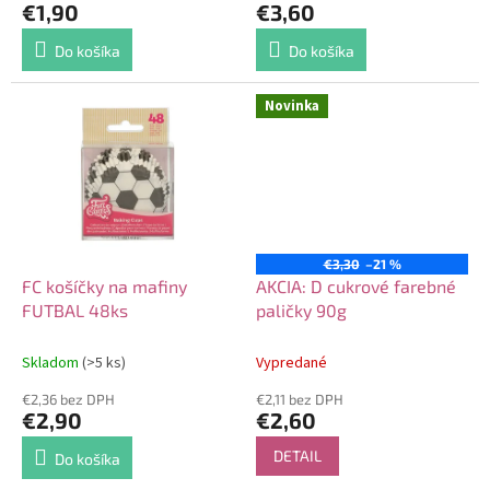
€1,90
€3,60
Do košíka
Do košíka
Novinka
€3,30
–21 %
FC košíčky na mafiny
AKCIA: D cukrové farebné
FUTBAL 48ks
paličky 90g
Skladom
(>5 ks)
Vypredané
€2,36 bez DPH
€2,11 bez DPH
€2,90
€2,60
DETAIL
Do košíka