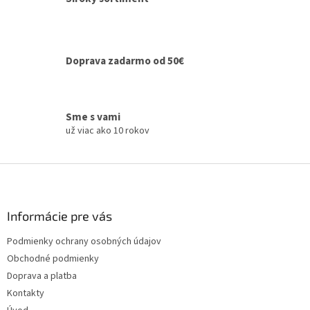
p
r
v
k
y
Doprava zadarmo od 50€
v
ý
p
i
Sme s vami
s
už viac ako 10 rokov
u
Z
á
p
ä
Informácie pre vás
t
Podmienky ochrany osobných údajov
i
Obchodné podmienky
e
Doprava a platba
Kontakty