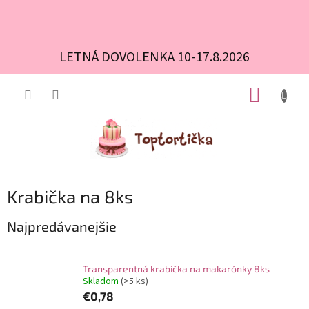
LETNÁ DOVOLENKA 10-17.8.2026
Prejsť
NÁKUP
na
obsah
KOŠÍK
Krabička na 8ks
Najpredávanejšie
Transparentná krabička na makarónky 8ks
Skladom
(>5 ks)
€0,78