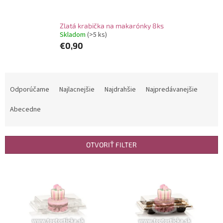
Zlatá krabička na makarónky 8ks
Skladom
(>5 ks)
€0,90
R
a
Odporúčame
Najlacnejšie
Najdrahšie
Najpredávanejšie
d
e
Abecedne
n
i
e
OTVORIŤ FILTER
p
r
V
o
ý
d
p
u
i
k
s
t