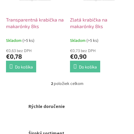
p
o
r
v
o
d
Transparentná krabička na
Zlatá krabička na
u
makarónky 8ks
makarónky 8ks
k
t
Skladom
(>5 ks)
Skladom
(>5 ks)
o
€0,63 bez DPH
€0,73 bez DPH
v
€0,78
€0,90
Do košíka
Do košíka
2
položiek celkom
O
v
l
á
Rýchle doručenie
d
a
c
i
e
Široký sortiment