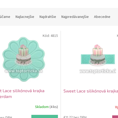
účame
Najlacnejšie
Najdrahšie
Najpredávanejšie
Abecedne
Kód:
4815
 Lace silikónová krajka
Sweet Lace silikónová krajka
erdam
Skladom
(4 ks)
V
€11,22 bez DPH
bez DPH