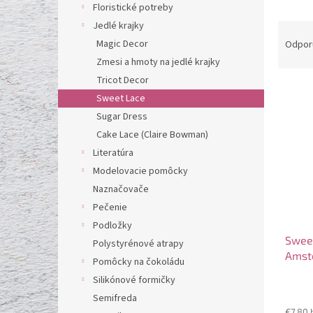
l
Floristické potreby
Jedlé krajky
R
a
Magic Decor
Odpor
d
Zmesi a hmoty na jedlé krajky
e
Tricot Decor
V
n
Sweet Lace
ý
i
Sugar Dress
p
e
i
p
Cake Lace (Claire Bowman)
s
r
Literatúra
p
o
Modelovacie pomôcky
r
d
Naznačovače
o
u
Pečenie
d
k
Podložky
u
t
Sweet
k
o
Polystyrénové atrapy
Amst
t
v
Pomôcky na čokoládu
o
Silikónové formičky
v
Semifreda
€7,80 