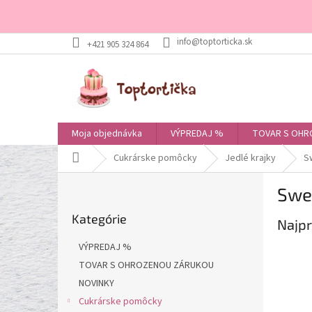
Prejsť
+421 905 324 864
na
obsah
Moja objednávka
VÝPREDAJ %
TOVAR S OHR
Domov
Cukrárske pomôcky
Jedlé krajky
S
B
Swe
o
Preskočiť
č
Kategórie
kategórie
Najpr
n
ý
VÝPREDAJ %
p
TOVAR S OHROZENOU ZÁRUKOU
a
NOVINKY
n
e
Cukrárske pomôcky