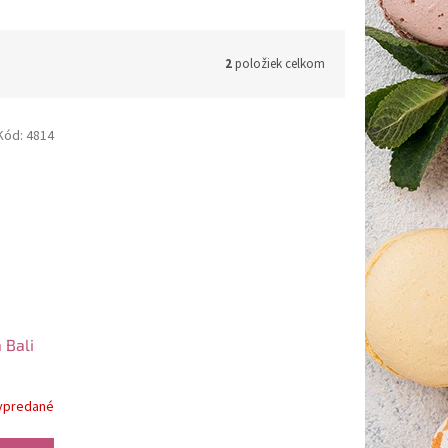
2
položiek celkom
Kód:
4814
 Bali
ypredané