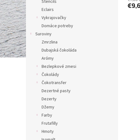
Stencils
€9,
Eclairs
Vykrajovačky
Domáce potreby
Suroviny
Zmrzlina
Dubajská čokoláda
Arómy
Bezlepkové zmesi
Čokolády
Čokotransfer
Dezertné pasty
Dezerty
Džemy
Farby
Frutafilly
Hmoty
Isomalt