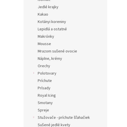
Jedlé krajky
Kakao
Kotányi koreniny
Lepidlá a ostatné
Makrónky
Mousse
Mrazom sušené ovocie
Náplne, krémy
Orechy
Polotovary
Príchute
Prísady
Royal Icing
Smotany
Spreje
Stužovače - príchute šľahačiek
Sušené jedlé kvety