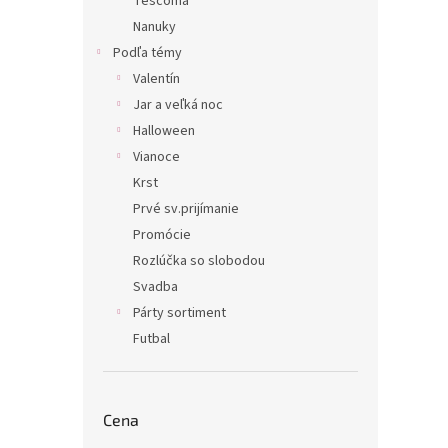
Tescoma
Nanuky
Podľa témy
Valentín
Jar a veľká noc
Halloween
Vianoce
Krst
Prvé sv.prijímanie
Promócie
Rozlúčka so slobodou
Svadba
Párty sortiment
Futbal
Cena