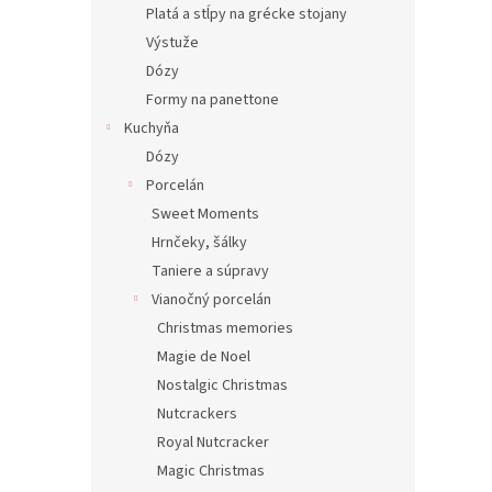
Platá a stĺpy na grécke stojany
Výstuže
Dózy
Formy na panettone
Kuchyňa
Dózy
Porcelán
Sweet Moments
Hrnčeky, šálky
Taniere a súpravy
Vianočný porcelán
Christmas memories
Magie de Noel
Nostalgic Christmas
Nutcrackers
Royal Nutcracker
Magic Christmas