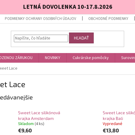
LETNÁ DOVOLENKA 10-17.8.2026
PODMIENKY OCHRANY OSOBNÝCH ÚDAJOV
OBCHODNÉ PODMIENKY
HĽADAŤ
OZENOU ZÁRUKOU
NOVINKY
Cukrárske pomôcky
Surovin
weet Lace
et Lace
edávanejšie
Sweet Lace silikónová
Sweet Lace silik
krajka Amsterdam
krajka Bali
Skladom
(4 ks)
Vypredané
€9,60
€13,80