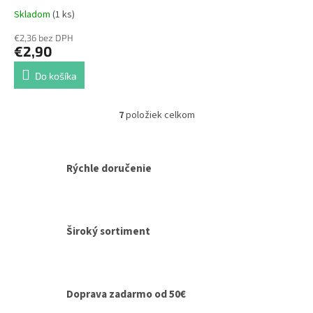
Skladom
(1 ks)
€2,36 bez DPH
€2,90
Do košíka
7
položiek celkom
O
v
l
á
Rýchle doručenie
d
a
c
i
e
Široký sortiment
p
r
v
k
y
Doprava zadarmo od 50€
v