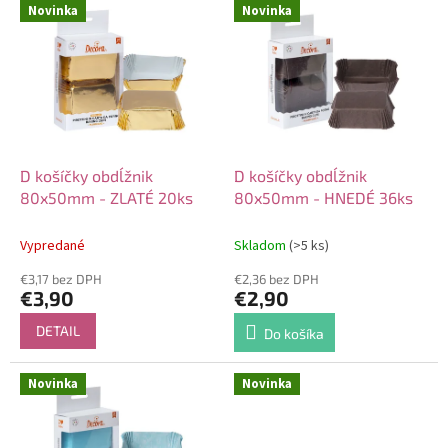
V
Novinka
Novinka
o
ý
d
p
u
i
k
s
t
p
o
r
v
o
d
D košíčky obdĺžnik
D košíčky obdĺžnik
u
80x50mm - ZLATÉ 20ks
80x50mm - HNEDÉ 36ks
k
t
Vypredané
Skladom
(>5 ks)
o
€3,17 bez DPH
€2,36 bez DPH
v
€3,90
€2,90
DETAIL
Do košíka
Novinka
Novinka