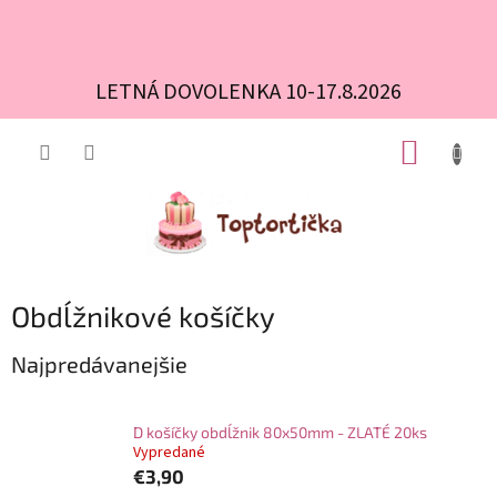
LETNÁ DOVOLENKA 10-17.8.2026
Prejsť
NÁKUP
na
obsah
KOŠÍK
Obdĺžnikové košíčky
Najpredávanejšie
D košíčky obdĺžnik 80x50mm - ZLATÉ 20ks
Vypredané
€3,90