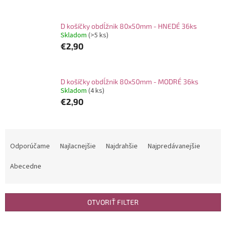
D košíčky obdĺžnik 80x50mm - HNEDÉ 36ks
Skladom
(>5 ks)
€2,90
D košíčky obdĺžnik 80x50mm - MODRÉ 36ks
Skladom
(4 ks)
€2,90
R
a
Odporúčame
Najlacnejšie
Najdrahšie
Najpredávanejšie
d
e
Abecedne
n
i
e
OTVORIŤ FILTER
p
r