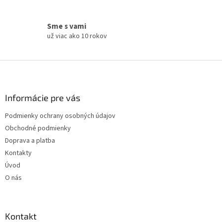
ý
p
i
Sme s vami
s
už viac ako 10 rokov
u
Z
á
p
ä
Informácie pre vás
t
Podmienky ochrany osobných údajov
i
Obchodné podmienky
e
Doprava a platba
Kontakty
Úvod
O nás
Kontakt