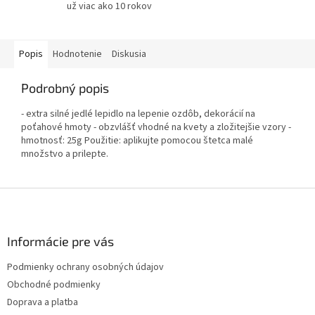
už viac ako 10 rokov
Popis
Hodnotenie
Diskusia
Podrobný popis
- extra silné jedlé lepidlo na lepenie ozdôb, dekorácií na
poťahové hmoty - obzvlášť vhodné na kvety a zložitejšie vzory -
hmotnosť: 25g Použitie: aplikujte pomocou štetca malé
množstvo a prilepte.
Z
á
p
ä
Informácie pre vás
t
Podmienky ochrany osobných údajov
i
Obchodné podmienky
e
Doprava a platba