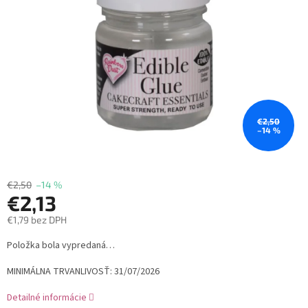
hviezdičiek.
€2,50
–14 %
€2,50
–14 %
€2,13
€1,79 bez DPH
Jednotková
Položka bola vypredaná…
cena:
MINIMÁLNA TRVANLIVOSŤ: 31/07/2026
Detailné informácie