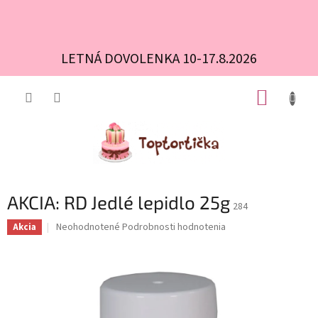
LETNÁ DOVOLENKA 10-17.8.2026
Prejsť
NÁKUP
na
obsah
KOŠÍK
AKCIA: RD Jedlé lepidlo 25g
284
Priemerné
Neohodnotené
Podrobnosti hodnotenia
Akcia
hodnotenie
produktu
je
0,0
z
5