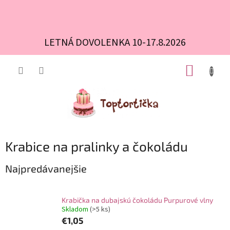
LETNÁ DOVOLENKA 10-17.8.2026
Prejsť
NÁKUP
na
obsah
KOŠÍK
Krabice na pralinky a čokoládu
Najpredávanejšie
Krabička na dubajskú čokoládu Purpurové vlny
Skladom
(>5 ks)
€1,05