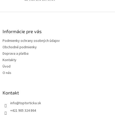
u
Z
á
p
ä
Informácie pre vás
t
Podmienky ochrany osobných údajov
i
Obchodné podmienky
e
Doprava a platba
Kontakty
Úvod
O nás
Kontakt
+421 905 324 864