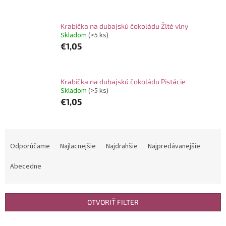
Krabička na dubajskú čokoládu Žlté vlny
Skladom
(>5 ks)
€1,05
Krabička na dubajskú čokoládu Pistácie
Skladom
(>5 ks)
€1,05
R
a
Odporúčame
Najlacnejšie
Najdrahšie
Najpredávanejšie
d
e
Abecedne
n
i
e
OTVORIŤ FILTER
p
r