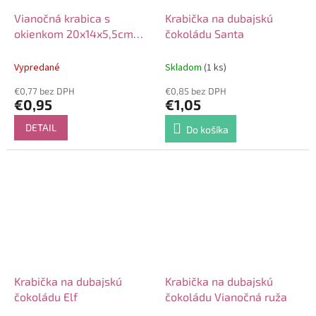
Vianočná krabica s
Krabička na dubajskú
okienkom 20x14x5,5cm
čokoládu Santa
Domček/Srnka
Vypredané
Skladom
(1 ks)
€0,77 bez DPH
€0,85 bez DPH
€0,95
€1,05
DETAIL
Do košíka
Krabička na dubajskú
Krabička na dubajskú
čokoládu Elf
čokoládu Vianočná ruža