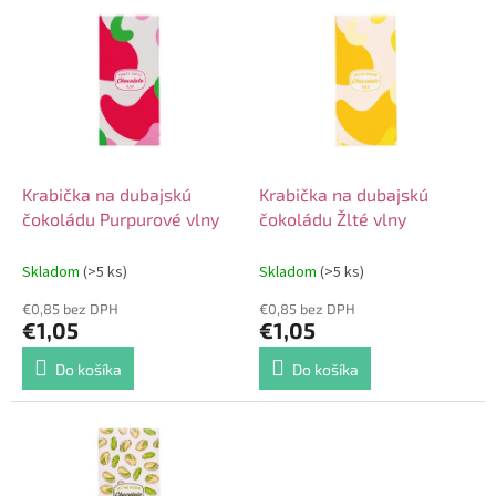
V
o
ý
d
p
u
i
k
s
t
p
o
r
v
o
d
Krabička na dubajskú
Krabička na dubajskú
u
čokoládu Purpurové vlny
čokoládu Žlté vlny
k
t
Skladom
(>5 ks)
Skladom
(>5 ks)
o
€0,85 bez DPH
€0,85 bez DPH
v
€1,05
€1,05
Do košíka
Do košíka