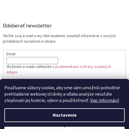
Odoberať newsletter
Vložte svoj e-mail a my Vám budeme zasielať informácie o nových
produktoch na našom e-shope.
Email
Vložením e-mailu súhlasíte s
podmienkami ochrany osobných
údajov
PRIHLÁSIŤ SA
Používame súbory cookie, aby sme vám umožnili pohodlné
prehliadanie webovej stránky a vďaka analýze neustále
zlepšovali jej funkcie, výkon a použiteľnosť.
Viac informácií
Vytvoril Shoptet
Nastavenie
Copyright 2026
Toptortička
. Všetky práva vyhradené.
Upraviť