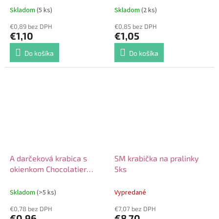
Skladom
(5 ks)
Skladom
(2 ks)
€0,89 bez DPH
€0,85 bez DPH
€1,10
€1,05
Do košíka
Do košíka
A darčeková krabica s
SM krabička na pralinky
okienkom Chocolatier
5ks
17x5x6cm
Skladom
(>5 ks)
Vypredané
€0,78 bez DPH
€7,07 bez DPH
€0,96
€8,70