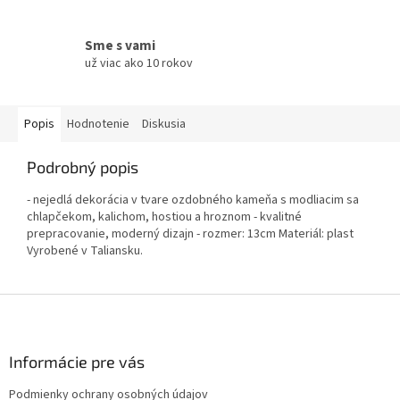
Sme s vami
už viac ako 10 rokov
Popis
Hodnotenie
Diskusia
Podrobný popis
- nejedlá dekorácia v tvare ozdobného kameňa s modliacim sa
chlapčekom, kalichom, hostiou a hroznom - kvalitné
prepracovanie, moderný dizajn - rozmer: 13cm Materiál: plast
Vyrobené v Taliansku.
Z
á
p
ä
Informácie pre vás
t
Podmienky ochrany osobných údajov