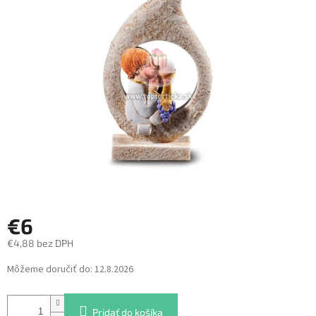
z
5
hviezdičiek.
€6
€4,88 bez DPH
Jednotková
Môžeme doručiť do:
12.8.2026
cena:
Pridať do košíka