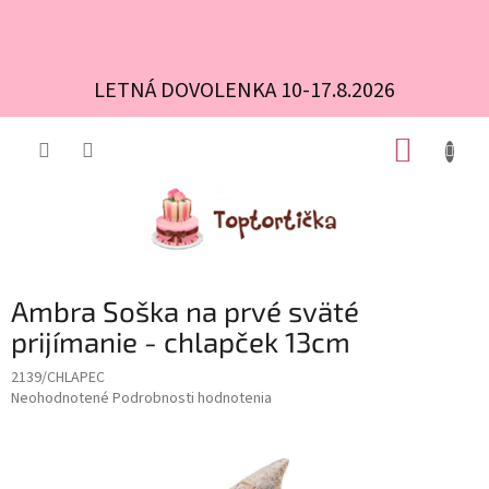
LETNÁ DOVOLENKA 10-17.8.2026
Prejsť
NÁKUP
na
obsah
KOŠÍK
Ambra Soška na prvé sväté
prijímanie - chlapček 13cm
2139/CHLAPEC
Priemerné
Neohodnotené
Podrobnosti hodnotenia
hodnotenie
produktu
je
0,0