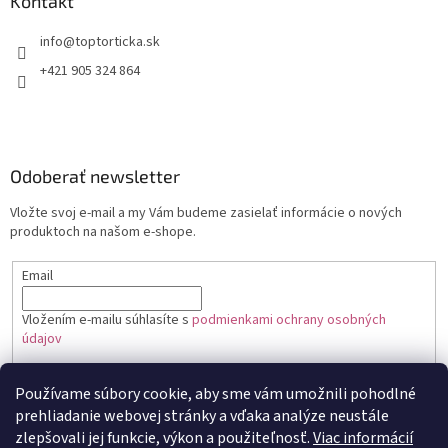
Kontakt
+421 905 324 864
Odoberať newsletter
Vložte svoj e-mail a my Vám budeme zasielať informácie o nových
produktoch na našom e-shope.
Email
Vložením e-mailu súhlasíte s
podmienkami ochrany osobných
údajov
PRIHLÁSIŤ SA
Používame súbory cookie, aby sme vám umožnili pohodlné
prehliadanie webovej stránky a vďaka analýze neustále
zlepšovali jej funkcie, výkon a použiteľnosť.
Viac informácií