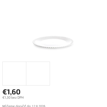
hviezdičiek.
€1,60
€1,30 bez DPH
Jednotková
Môžeme doručiť do:
12.8.2026