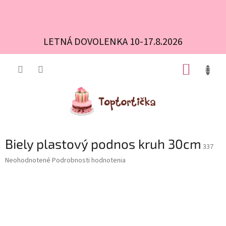
LETNÁ DOVOLENKA 10-17.8.2026
Prejsť
NÁKUP
na
obsah
KOŠÍK
Biely plastový podnos kruh 30cm
337
Priemerné
Neohodnotené
Podrobnosti hodnotenia
hodnotenie
produktu
je
0,0
z
5