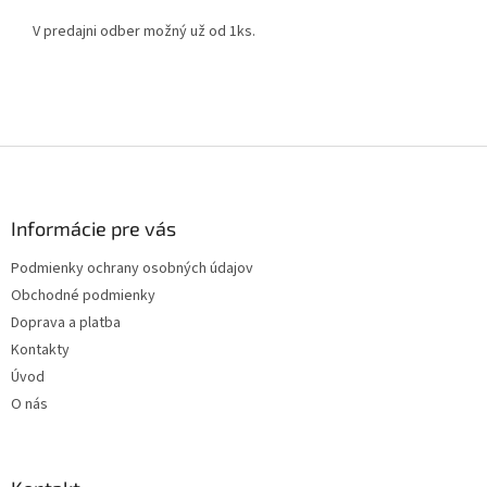
V predajni odber možný už od 1ks.
Z
á
p
ä
Informácie pre vás
t
Podmienky ochrany osobných údajov
i
Obchodné podmienky
e
Doprava a platba
Kontakty
Úvod
O nás