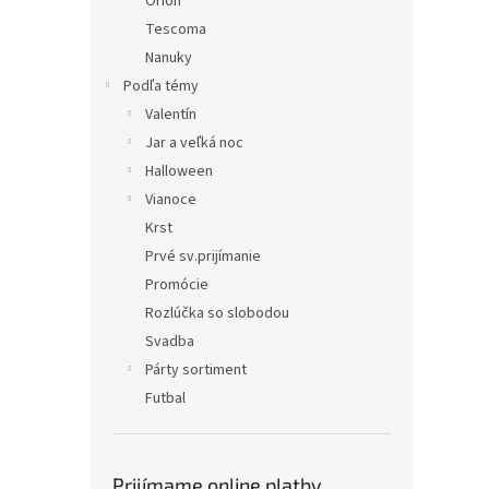
Orion
Tescoma
Nanuky
Podľa témy
Valentín
Jar a veľká noc
Halloween
Vianoce
Krst
Prvé sv.prijímanie
Promócie
Rozlúčka so slobodou
Svadba
Párty sortiment
Futbal
Prijímame online platby