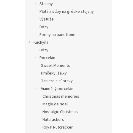
Stojany
Platá a stĺpy na grécke stojany
Výstuže
Dózy
Formy na panettone
Kuchyňa
Dózy
Porcelán
Sweet Moments
Hrnčeky, šálky
Taniere a súpravy
Vianočný porcelán
Christmas memories
Magie de Noel
Nostalgic Christmas
Nutcrackers
Royal Nutcracker