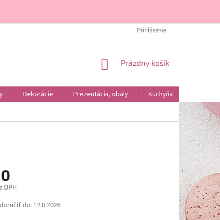
DOPRAVA A PLATBA
KONTAKTY
ÚVOD
Prihlásenie
O NÁS
NÁKUPNÝ
Prázdny košík
KOŠÍK
y
Dekorácie
Prezentácia, obaly
Kuchyňa
Podľa dr
80
z DPH
ová
oručiť do:
12.8.2026