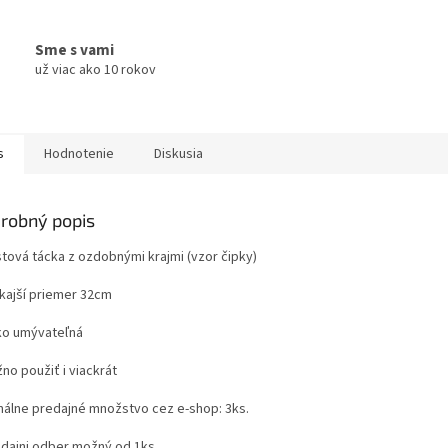
Sme s vami
už viac ako 10 rokov
s
Hodnotenie
Diskusia
robný popis
stová tácka z ozdobnými krajmi (vzor čipky)
nkajší priemer 32cm
hko umývateľná
no použiť i viackrát
málne predajné množstvo cez e-shop: 3ks.
edajni odber možný od 1ks.