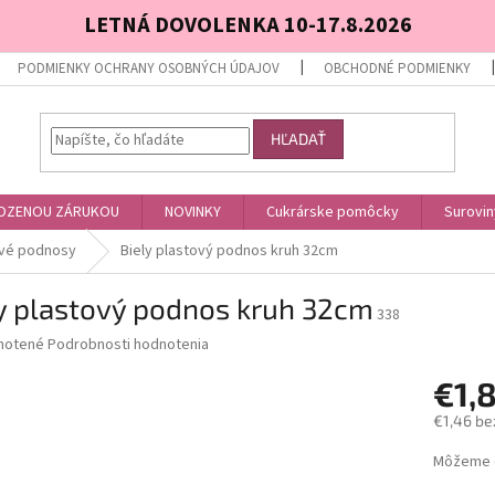
LETNÁ DOVOLENKA 10-17.8.2026
PODMIENKY OCHRANY OSOBNÝCH ÚDAJOV
OBCHODNÉ PODMIENKY
HĽADAŤ
OZENOU ZÁRUKOU
NOVINKY
Cukrárske pomôcky
Surovin
ové podnosy
Biely plastový podnos kruh 32cm
ly plastový podnos kruh 32cm
338
né
notené
Podrobnosti hodnotenia
nie
€1,
u
€1,46 be
Jednotk
Môžeme d
cena:
iek.