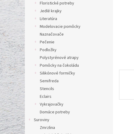
l
Floristické potreby
Jedlé krajky
Literatúra
Modelovacie pomôcky
Naznačovače
Pečenie
Podložky
Polystyrénové atrapy
Pomôcky na čokoládu
Silikónové formičky
Semifreda
Stencils
Eclairs
Vykrajovačky
Domáce potreby
Suroviny
Zmrzlina