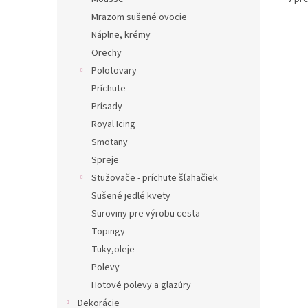
Mrazom sušené ovocie
Náplne, krémy
Orechy
Polotovary
Príchute
Prísady
Royal Icing
Smotany
Spreje
Stužovače - príchute šľahačiek
Sušené jedlé kvety
Suroviny pre výrobu cesta
Topingy
Tuky,oleje
Polevy
Hotové polevy a glazúry
Dekorácie