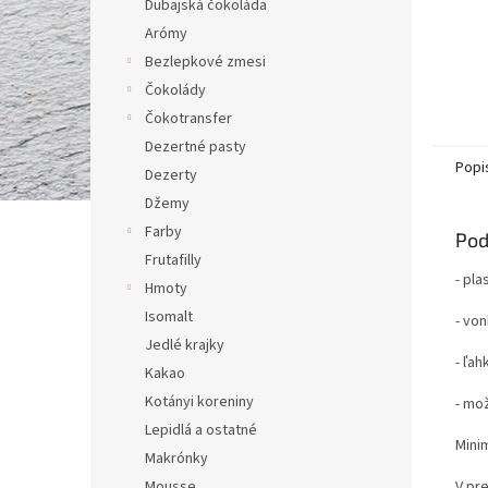
Dubajská čokoláda
Arómy
Bezlepkové zmesi
Čokolády
Čokotransfer
Dezertné pasty
Popi
Dezerty
Džemy
Farby
Pod
Frutafilly
- pla
Hmoty
Isomalt
- vo
Jedlé krajky
- ľa
Kakao
Kotányi koreniny
- mož
Lepidlá a ostatné
Mini
Makrónky
V pr
Mousse