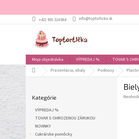
Prejsť
+421 905 324 864
na
obsah
Moja objednávka
VÝPREDAJ %
TOVAR S OHR
Domov
Prezentácia, obaly
Podnosy
Plast
B
Bie
o
Preskočiť
č
Priemer
Neohod
Kategórie
kategórie
n
hodnote
ý
produkt
VÝPREDAJ %
p
je
TOVAR S OHROZENOU ZÁRUKOU
0,0
a
z
NOVINKY
n
5
e
Cukrárske pomôcky
hviezdič