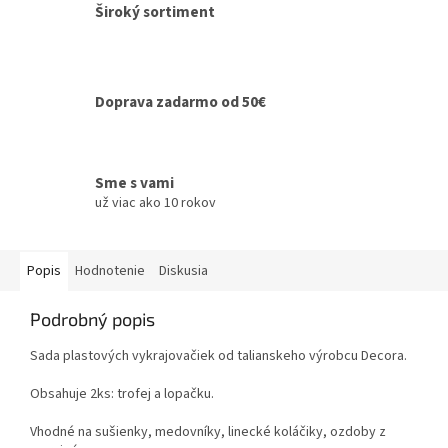
Široký sortiment
Doprava zadarmo od 50€
Sme s vami
už viac ako 10 rokov
Popis
Hodnotenie
Diskusia
Podrobný popis
Sada plastových vykrajovačiek od talianskeho výrobcu Decora.
Obsahuje 2ks: trofej a lopačku.
Vhodné na sušienky, medovníky, linecké koláčiky, ozdoby z