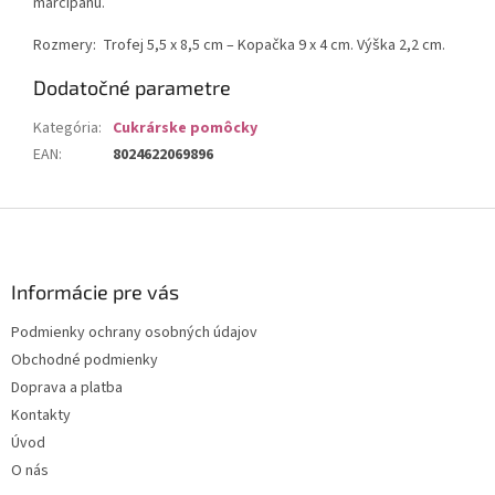
marcipánu.
Rozmery:
Trofej 5,5 x 8,5 cm – Kopačka 9 x 4 cm. Výška 2,2 cm.
Dodatočné parametre
Kategória
:
Cukrárske pomôcky
EAN
:
8024622069896
Z
á
p
ä
Informácie pre vás
t
Podmienky ochrany osobných údajov
i
Obchodné podmienky
e
Doprava a platba
Kontakty
Úvod
O nás