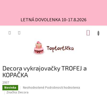
LETNÁ DOVOLENKA 10-17.8.2026
Prejsť
NÁKUP
na
obsah
KOŠÍK
Decora vykrajovačky TROFEJ a
KOPAČKA
2937
Priemerné
Neohodnotené
Podrobnosti hodnotenia
Novinka
hodnotenie
Značka:
Decora
produktu
je
0,0