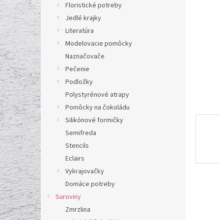
l
Floristické potreby
Jedlé krajky
Literatúra
Modelovacie pomôcky
Naznačovače
Pečenie
Podložky
Polystyrénové atrapy
Pomôcky na čokoládu
Silikónové formičky
Semifreda
Stencils
Eclairs
Vykrajovačky
Domáce potreby
Suroviny
Zmrzlina