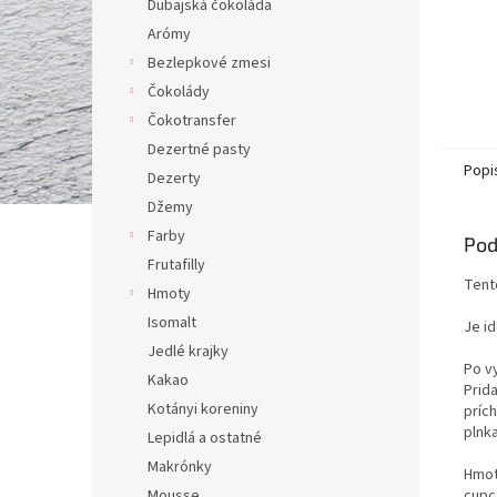
Dubajská čokoláda
Arómy
Bezlepkové zmesi
Čokolády
Čokotransfer
Dezertné pasty
Popi
Dezerty
Džemy
Farby
Pod
Frutafilly
Tent
Hmoty
Isomalt
Je id
Jedlé krajky
Po v
Kakao
Prida
Kotányi koreniny
príc
plnk
Lepidlá a ostatné
Makrónky
Hmot
cupca
Mousse