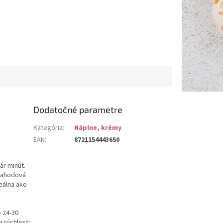
Dodatočné parametre
Kategória
:
Náplne, krémy
EAN
:
8721154443650
ár minút.
 Jahodová
eálna ako
 24-30
 rýchlosti.