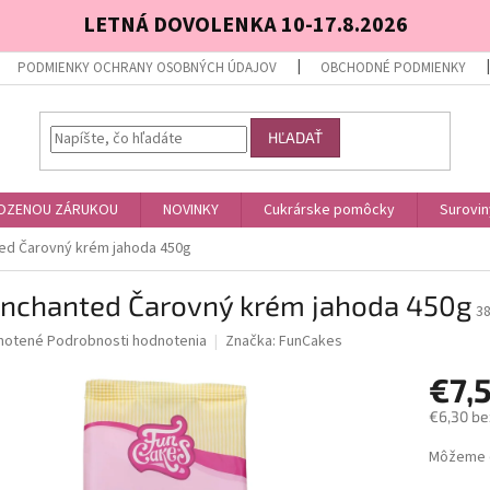
LETNÁ DOVOLENKA 10-17.8.2026
PODMIENKY OCHRANY OSOBNÝCH ÚDAJOV
OBCHODNÉ PODMIENKY
HĽADAŤ
OZENOU ZÁRUKOU
NOVINKY
Cukrárske pomôcky
Surovin
ed Čarovný krém jahoda 450g
Enchanted Čarovný krém jahoda 450g
3
né
notené
Podrobnosti hodnotenia
Značka:
FunCakes
nie
€7,
u
€6,30 be
Jednotk
Môžeme d
cena:
iek.