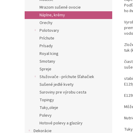
Podľ
Mrazom sušené ovocie
ho i
Náplne, krémy
Vyro
Orechy
prem
Polotovary
vodo
Príchute
Zlož
Prísady
tuk 
Royal Icing
Smotany
čias
suš
Spreje
Stužovače - príchute šľahačiek
stabi
E129,
Sušené jedlé kvety
Suroviny pre výrobu cesta
E129
Topingy
Môže
Tuky,oleje
Polevy
Nutri
Hotové polevy a glazúry
Tuky
Dekorácie