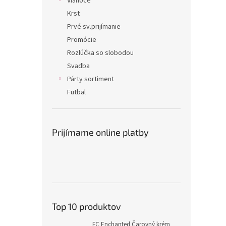
Vianoce
Krst
Prvé sv.prijímanie
Promócie
Rozlúčka so slobodou
Svadba
Párty sortiment
Futbal
Prijímame online platby
Top 10 produktov
FC Enchanted Čarovný krém