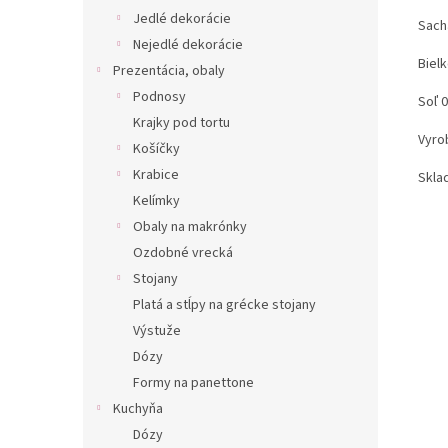
Jedlé dekorácie
Sach
Nejedlé dekorácie
Bielk
Prezentácia, obaly
Podnosy
Soľ 0
Krajky pod tortu
Vyro
Košíčky
Krabice
Skla
Kelímky
Obaly na makrónky
Ozdobné vrecká
Stojany
Platá a stĺpy na grécke stojany
Výstuže
Dózy
Formy na panettone
Kuchyňa
Dózy