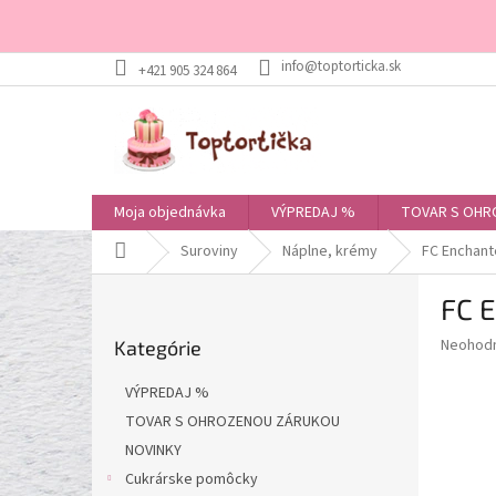
Prejsť
+421 905 324 864
na
obsah
Moja objednávka
VÝPREDAJ %
TOVAR S OHR
Domov
Suroviny
Náplne, krémy
FC Enchant
B
FC 
o
Preskočiť
č
Priemer
Neohod
Kategórie
kategórie
n
hodnote
ý
produkt
VÝPREDAJ %
p
je
TOVAR S OHROZENOU ZÁRUKOU
0,0
a
z
NOVINKY
n
5
e
Cukrárske pomôcky
hviezdič