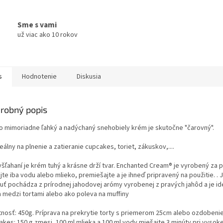
Sme s vami
už viac ako 10 rokov
s
Hodnotenie
Diskusia
robný popis
o mimoriadne ľahký a nadýchaný snehobiely krém je skutočne "čarovný".
eálny na plnenie a zatieranie cupcakes, toriet, zákuskov,....
yšľahaní je krém tuhý a krásne drží tvar. Enchanted Cream® je vyrobený za p
jte iba vodu alebo mlieko, premiešajte a je ihneď pripravený na použitie. .
huť pochádza z prírodnej jahodovej arómy vyrobenej z pravých jahôd a je id
a medzi tortami alebo ako poleva na muffiny
nosť: 450g. Príprava na prekrytie torty s priemerom 25cm alebo ozdobenie
kes: 150 g zmesi, 100 ml mlieka a 100 ml vody miešajte 3 minúty pri vysokej