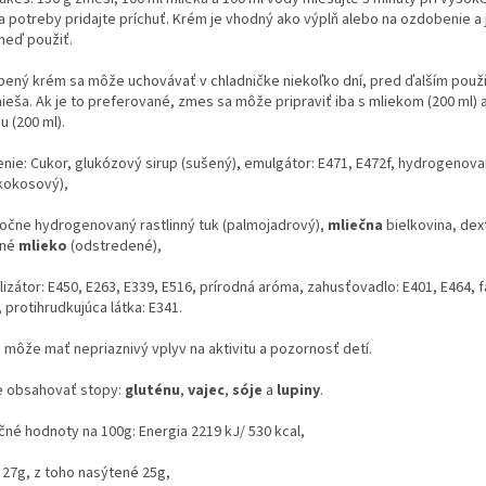
a potreby pridajte príchuť. Krém je vhodný ako výplň alebo na ozdobenie a
hneď použiť.
bený krém sa môže uchovávať v chladničke niekoľko dní, pred ďalším použi
ieša. Ak je to preferované, zmes sa môže pripraviť iba s mliekom (200 ml) a
u (200 ml).
enie: Cukor, glukózový sirup (sušený), emulgátor: E471, E472f, hydrogenova
(kokosový),
točne hydrogenovaný rastlinný tuk (palmojadrový),
mliečna
bielkovina, dex
ené
mlieko
(odstredené),
lizátor: E450, E263, E339, E516, prírodná aróma, zahusťovadlo: E401, E464, f
 protihrudkujúca látka: E341.
: môže mať nepriaznivý vplyv na aktivitu a pozornosť detí.
 obsahovať stopy:
gluténu
,
vajec
,
sóje
a
lupiny
.
čné hodnoty na 100g: Energia 2219 kJ/ 530 kcal,
 27g, z toho nasýtené 25g,