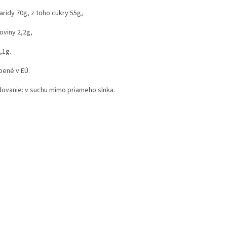
aridy 70g, z toho cukry 55g,
oviny 2,2g,
,1g.
bené v EÚ.
dovanie: v suchu mimo priameho slnka.