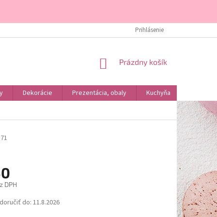
DOPRAVA A PLATBA
KONTAKTY
ÚVOD
Prihlásenie
O NÁS
NÁKUPNÝ
Prázdny košík
KOŠÍK
y
Dekorácie
Prezentácia, obaly
Kuchyňa
Podľa dr
871
50
z DPH
ová
oručiť do:
11.8.2026