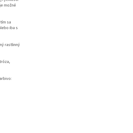
 je možné
tím sa
lebo iba s
ný rastlinný
tróza,
arbivo: