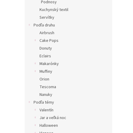
Podnosy
Kuchynský textil
Servítky
Podľa druhu
Airbrush
Cake Pops
Donuty
Eclairs
Makarónky
Muffiny
Orion
Tescoma
Nanuky
Podľa témy
Valentín
Jar a veľká noc
Halloween