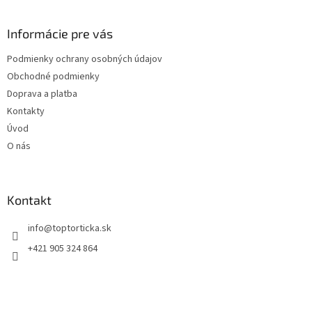
á
p
ä
Informácie pre vás
t
Podmienky ochrany osobných údajov
i
Obchodné podmienky
e
Doprava a platba
Kontakty
Úvod
O nás
Kontakt
+421 905 324 864