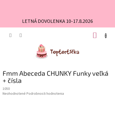
LETNÁ DOVOLENKA 10-17.8.2026
Prejsť
NÁKUP
na
obsah
KOŠÍK
Fmm Abeceda CHUNKY Funky veľká
+ čísla
1050
Priemerné
Neohodnotené
Podrobnosti hodnotenia
hodnotenie
produktu
je
0,0