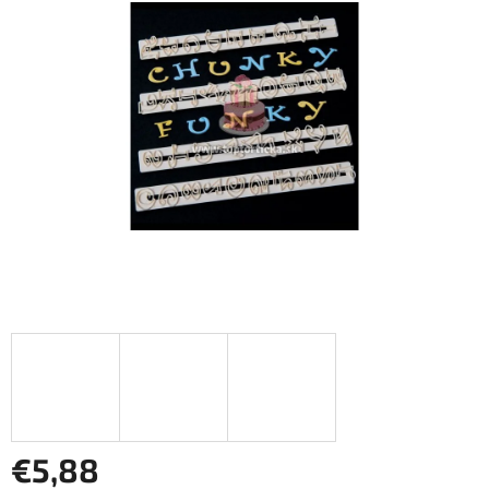
z
5
hviezdičiek.
€5,88