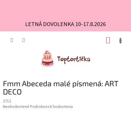
LETNÁ DOVOLENKA 10-17.8.2026
Prejsť
NÁKUP
na
obsah
KOŠÍK
Fmm Abeceda malé písmená: ART
DECO
2712
Priemerné
Neohodnotené
Podrobnosti hodnotenia
hodnotenie
produktu
je
0,0