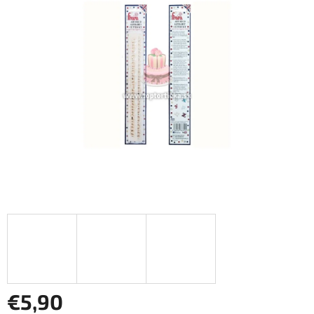
z
5
hviezdičiek.
€5,90