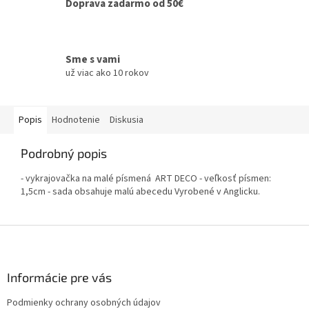
Doprava zadarmo od 50€
Sme s vami
už viac ako 10 rokov
Popis
Hodnotenie
Diskusia
Podrobný popis
- vykrajovačka na malé písmená ART DECO - veľkosť písmen:
1,5cm - sada obsahuje malú abecedu Vyrobené v Anglicku.
Z
á
p
ä
Informácie pre vás
t
Podmienky ochrany osobných údajov
i