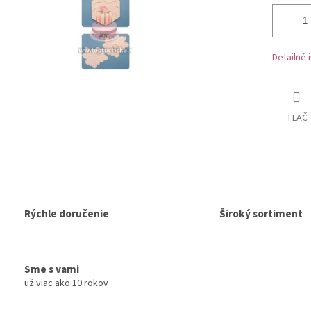
Detailné 
TLAČ
Rýchle doručenie
Široký sortiment
Sme s vami
už viac ako 10 rokov