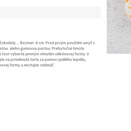
čokolády ... Rozmer: 8 cm. Pred prvým použitím umyť v
 hmotou alebo gumovou pastou. Prebytočnú hmotu
) Vzor vyberte jemným ohnutím silikónovej formy. V
e na potiahnutú tortu za pomoci jedlého lepidla,
novej formy a nechajte stuhnúť.