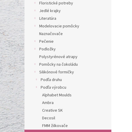
l
Floristické potreby
Jedlé krajky
Literatúra
Modelovacie pomôcky
Naznačovače
Pečenie
Podložky
Polystyrénové atrapy
Pomôcky na čokoládu
Silikónové formičky
Podľa druhu
Podľa výrobcu
Alphabet Moulds
Ambra
Creative SK
Decosil
FMM žilkovače