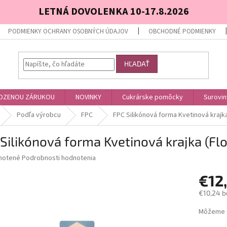
LETNÁ DOVOLENKA 10-17.8.2026
PODMIENKY OCHRANY OSOBNÝCH ÚDAJOV
OBCHODNÉ PODMIENKY
HĽADAŤ
OZENOU ZÁRUKOU
NOVINKY
Cukrárske pomôcky
Surovin
Podľa výrobcu
FPC
FPC Silikónová forma Kvetinová krajka
Silikónová forma Kvetinová krajka (Flo
né
notené
Podrobnosti hodnotenia
nie
€12
u
€10,24 b
Jednotk
Môžeme d
cena:
iek.