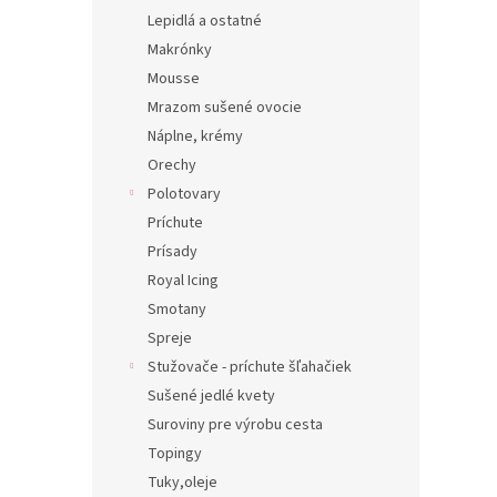
Lepidlá a ostatné
Makrónky
Mousse
Mrazom sušené ovocie
Náplne, krémy
Orechy
Polotovary
Príchute
Prísady
Royal Icing
Smotany
Spreje
Stužovače - príchute šľahačiek
Sušené jedlé kvety
Suroviny pre výrobu cesta
Topingy
Tuky,oleje