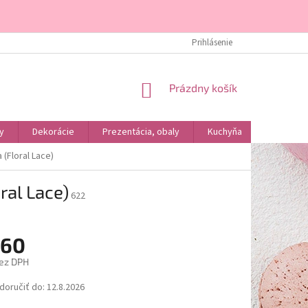
DOPRAVA A PLATBA
KONTAKTY
ÚVOD
Prihlásenie
O NÁS
NÁKUPNÝ
Prázdny košík
KOŠÍK
y
Dekorácie
Prezentácia, obaly
Kuchyňa
Podľa dr
 (Floral Lace)
ral Lace)
622
,60
ez DPH
ová
oručiť do:
12.8.2026