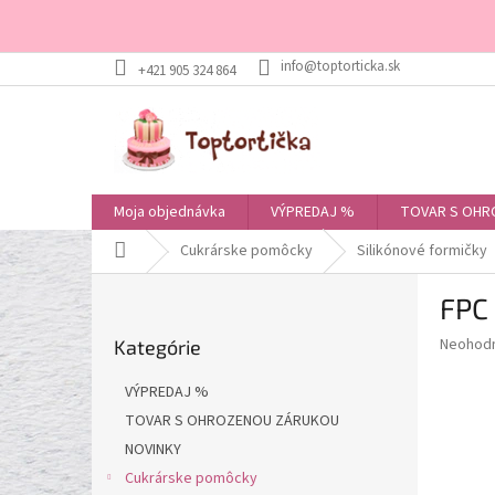
Prejsť
+421 905 324 864
na
obsah
Moja objednávka
VÝPREDAJ %
TOVAR S OHR
Domov
Cukrárske pomôcky
Silikónové formičky
B
FPC 
o
Preskočiť
č
Priemer
Neohod
Kategórie
kategórie
n
hodnote
ý
produkt
VÝPREDAJ %
p
je
TOVAR S OHROZENOU ZÁRUKOU
0,0
a
z
NOVINKY
n
5
e
Cukrárske pomôcky
hviezdič