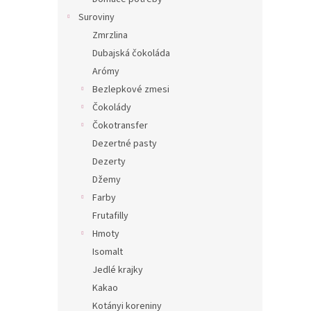
Suroviny
Zmrzlina
Dubajská čokoláda
Arómy
Bezlepkové zmesi
Čokolády
Čokotransfer
Dezertné pasty
Dezerty
Džemy
Farby
Frutafilly
Hmoty
Isomalt
Jedlé krajky
Kakao
Kotányi koreniny