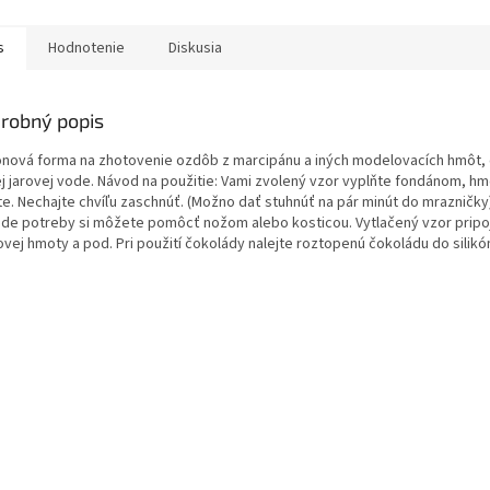
s
Hodnotenie
Diskusia
robný popis
kónová forma na zhotovenie ozdôb z marcipánu a iných modelovacích hmôt, 
ej jarovej vode. Návod na použitie: Vami zvolený vzor vyplňte fondánom,
te. Nechajte chvíľu zaschnúť. (Možno dať stuhnúť na pár minút do mrazničky
ade potreby si môžete pomôcť nožom alebo kosticou. Vytlačený vzor pripojt
ovej hmoty a pod. Pri použití čokolády nalejte roztopenú čokoládu do silikó