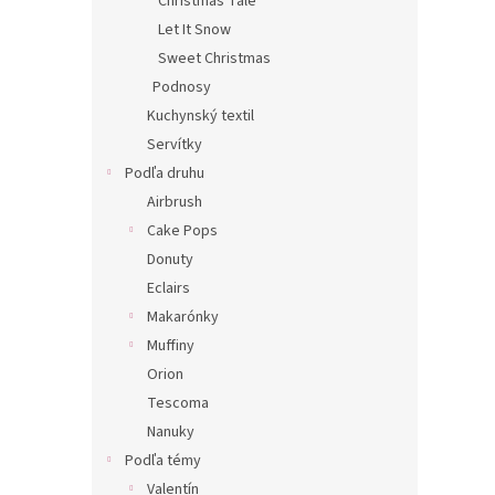
Christmas Tale
Let It Snow
Sweet Christmas
Podnosy
Kuchynský textil
Servítky
Podľa druhu
Airbrush
Cake Pops
Donuty
Eclairs
Makarónky
Muffiny
Orion
Tescoma
Nanuky
Podľa témy
Valentín