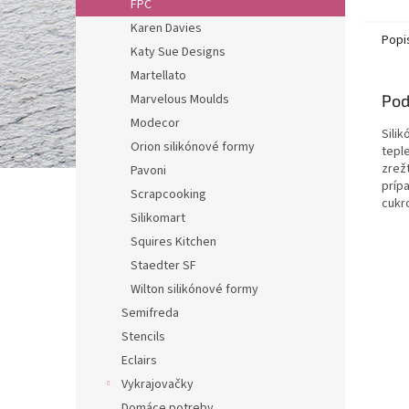
FPC
Karen Davies
Popi
Katy Sue Designs
Martellato
Pod
Marvelous Moulds
Modecor
Sili
Orion silikónové formy
tepl
zrež
Pavoni
príp
Scrapcooking
cukr
Silikomart
Squires Kitchen
Staedter SF
Wilton silikónové formy
Semifreda
Stencils
Eclairs
Vykrajovačky
Domáce potreby