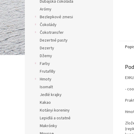
Dubajská čokoláda
Arómy
Bezlepkové zmesi
Čokolády
Čokotransfer
Dezertné pasty
Popi
Dezerty
Džemy
Farby
Pod
Frutafilly
EXKL
Hmoty
Isomalt
- co
Jedlé krajky
Prakt
Kakao
Kotányi koreniny
Hmot
Lepidlá a ostatné
Zlož
Makrónky
(repk
Mousse