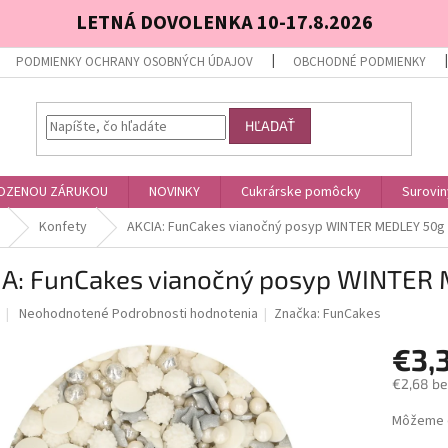
LETNÁ DOVOLENKA 10-17.8.2026
PODMIENKY OCHRANY OSOBNÝCH ÚDAJOV
OBCHODNÉ PODMIENKY
HĽADAŤ
OZENOU ZÁRUKOU
NOVINKY
Cukrárske pomôcky
Surovin
Konfety
AKCIA: FunCakes vianočný posyp WINTER MEDLEY 50g
IA: FunCakes vianočný posyp WINTER
Priemerné
Neohodnotené
Podrobnosti hodnotenia
Značka:
FunCakes
hodnotenie
produktu
€3,
je
€2,68 b
0,0
z
Jednotk
Môžeme d
5
cena:
hviezdičiek.