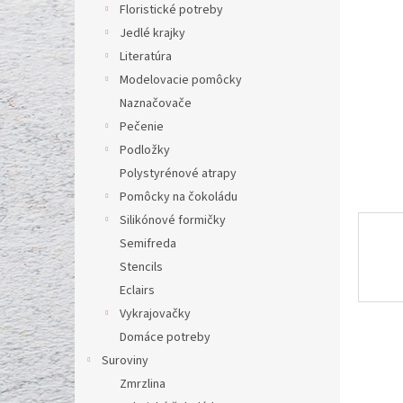
l
Floristické potreby
Jedlé krajky
Literatúra
Modelovacie pomôcky
Naznačovače
Pečenie
Podložky
Polystyrénové atrapy
Pomôcky na čokoládu
Silikónové formičky
Semifreda
Stencils
Eclairs
Vykrajovačky
Domáce potreby
Suroviny
Zmrzlina