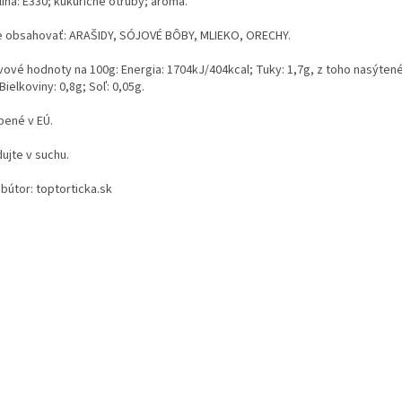
ina: E330; kukuričné otruby; aróma.
 obsahovať: ARAŠIDY, SÓJOVÉ BÔBY, MLIEKO, ORECHY.
vové hodnoty na 100g: Energia: 1704kJ/404kcal; Tuky: 1,7g, z toho nasýtené
Bielkoviny: 0,8g; Soľ: 0,05g.
bené v EÚ.
ujte v suchu.
ibútor: toptorticka.sk