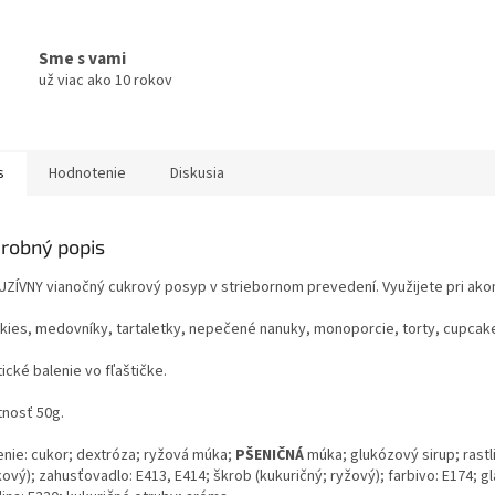
Sme s vami
už viac ako 10 rokov
s
Hodnotenie
Diskusia
robný popis
UZÍVNY vianočný cukrový posyp v striebornom prevedení. Využijete pri ak
okies, medovníky, tartaletky, nepečené nanuky, monoporcie, torty, cupcak
ické balenie vo fľaštičke.
nosť 50g.
enie:
cukor; dextróza; ryžová múka;
PŠENIČNÁ
múka; glukózový sirup; rastl
ový); zahusťovadlo: E413, E414; škrob (kukuričný; ryžový); farbivo: E174; gla