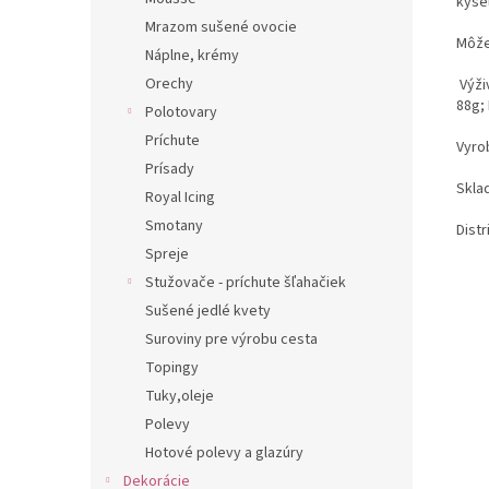
kysel
Mrazom sušené ovocie
Môže
Náplne, krémy
Orechy
Výži
88g; 
Polotovary
Príchute
Vyro
Prísady
Sklad
Royal Icing
Smotany
Distr
Spreje
Stužovače - príchute šľahačiek
Sušené jedlé kvety
Suroviny pre výrobu cesta
Topingy
Tuky,oleje
Polevy
Hotové polevy a glazúry
Dekorácie