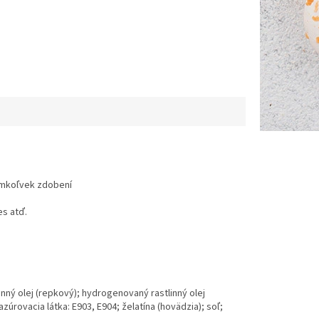
omkoľvek zdobení
es atď.
inný olej (repkový); hydrogenovaný rastlinný olej
zúrovacia látka: E903, E904; želatína (hovädzia); soľ;