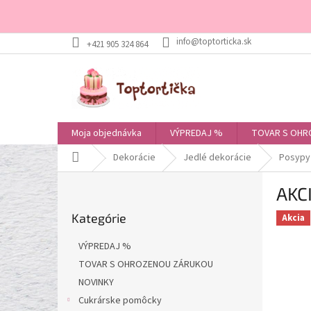
Prejsť
+421 905 324 864
na
obsah
Moja objednávka
VÝPREDAJ %
TOVAR S OHR
Domov
Dekorácie
Jedlé dekorácie
Posypy
B
AKC
o
Preskočiť
č
Kategórie
kategórie
Akcia
n
ý
VÝPREDAJ %
p
TOVAR S OHROZENOU ZÁRUKOU
a
NOVINKY
n
e
Cukrárske pomôcky