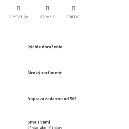
OPÝTAŤ SA
STRÁŽIŤ
ZDIEĽAŤ
Rýchle doručenie
Široký sortiment
Doprava zadarmo od 50€
Sme s vami
už viac ako 10 rokov