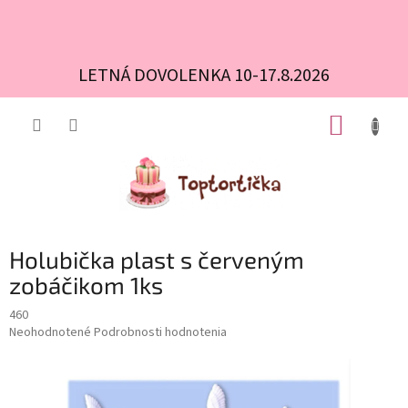
LETNÁ DOVOLENKA 10-17.8.2026
Prejsť
NÁKUP
na
obsah
KOŠÍK
Holubička plast s červeným
zobáčikom 1ks
460
Priemerné
Neohodnotené
Podrobnosti hodnotenia
hodnotenie
produktu
je
0,0