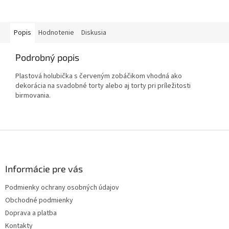
Popis
Hodnotenie
Diskusia
Podrobný popis
Plastová holubička s červeným zobáčikom vhodná ako
dekorácia na svadobné torty alebo aj torty pri príležitosti
birmovania.
Z
á
p
ä
Informácie pre vás
t
Podmienky ochrany osobných údajov
i
Obchodné podmienky
e
Doprava a platba
Kontakty