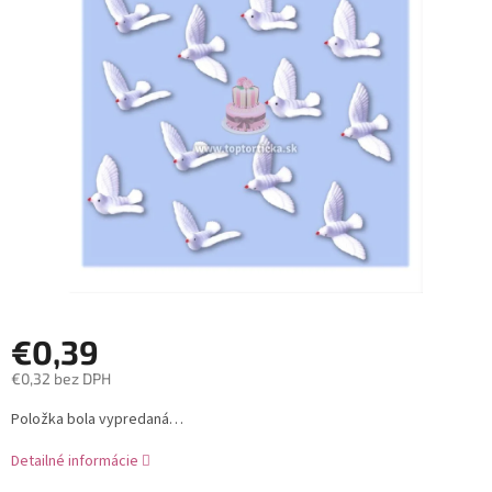
z
5
hviezdičiek.
€0,39
€0,32 bez DPH
Jednotková
Položka bola vypredaná…
cena:
Detailné informácie