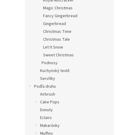
Royal Nutcracker
Magic Christmas
Fancy Gingerbread
Gingerbread
Christmas Time
Christmas Tale
Let It Snow
Sweet Christmas
Podnosy
Kuchynský textil
Servítky
Podľa druhu
Airbrush
Cake Pops
Donuty
Eclairs
Makarónky
Muffiny