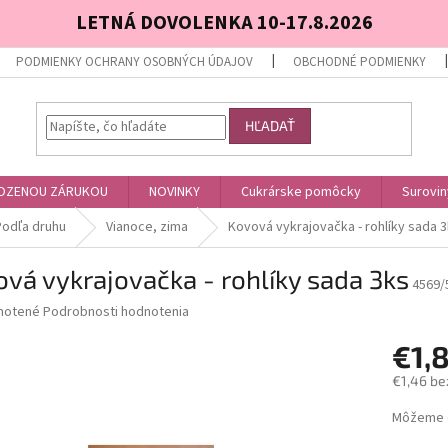
LETNÁ DOVOLENKA 10-17.8.2026
PODMIENKY OCHRANY OSOBNÝCH ÚDAJOV
OBCHODNÉ PODMIENKY
HĽADAŤ
OZENOU ZÁRUKOU
NOVINKY
Cukrárske pomôcky
Surovin
Podľa druhu
Vianoce, zima
Kovová vykrajovačka - rohlíky sada 
vá vykrajovačka - rohlíky sada 3ks
4569/
né
notené
Podrobnosti hodnotenia
nie
€1,
u
€1,46 be
Jednotk
Môžeme d
cena:
iek.