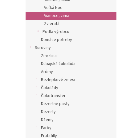
Veľká Noc
Vianoce, zima
Zvieratá
Podľa výrobcu
Domáce potreby
Suroviny
Zmrzlina
Dubajská čokoláda
Arómy
Bezlepkové zmesi
Čokolády
Čokotransfer
Dezertné pasty
Dezerty
Džemy
Farby
Frutafilly