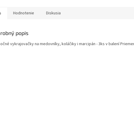
s
Hodnotenie
Diskusia
robný popis
anočné vykrajovačky na medovníky, koláčiky i marcipán - 3ks v balení Prieme