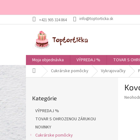
Prejsť
+421 905 324 864
na
obsah
Moja objednávka
VÝPREDAJ %
TOVAR S OHR
Domov
Cukrárske pomôcky
Vykrajovačky
B
Kovo
o
Preskočiť
č
Priemer
Neohod
Kategórie
kategórie
n
hodnote
ý
produkt
VÝPREDAJ %
p
je
TOVAR S OHROZENOU ZÁRUKOU
0,0
a
z
NOVINKY
n
5
e
Cukrárske pomôcky
hviezdič