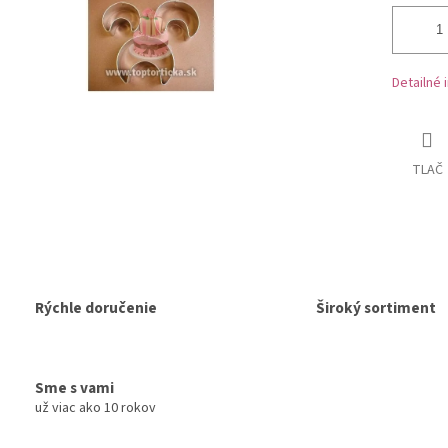
Detailné 
TLAČ
Rýchle doručenie
Široký sortiment
Sme s vami
už viac ako 10 rokov