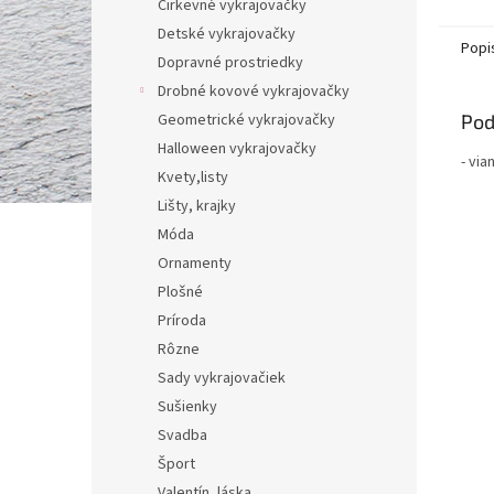
Cirkevné vykrajovačky
Detské vykrajovačky
Popi
Dopravné prostriedky
Drobné kovové vykrajovačky
Pod
Geometrické vykrajovačky
Halloween vykrajovačky
- vi
Kvety,listy
Lišty, krajky
Móda
Ornamenty
Plošné
Príroda
Rôzne
Sady vykrajovačiek
Sušienky
Svadba
Šport
Valentín, láska