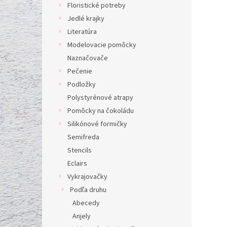
l
Floristické potreby
Jedlé krajky
Literatúra
Modelovacie pomôcky
Naznačovače
Pečenie
Podložky
Polystyrénové atrapy
Pomôcky na čokoládu
Silikónové formičky
Semifreda
Stencils
Eclairs
Vykrajovačky
Podľa druhu
Abecedy
Anjely