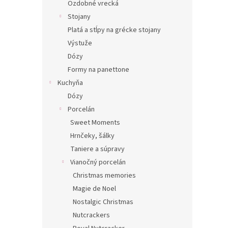
Ozdobné vrecká
Stojany
Platá a stĺpy na grécke stojany
Výstuže
Dózy
Formy na panettone
Kuchyňa
Dózy
Porcelán
Sweet Moments
Hrnčeky, šálky
Taniere a súpravy
Vianočný porcelán
Christmas memories
Magie de Noel
Nostalgic Christmas
Nutcrackers