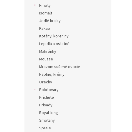
Hmoty
Isomalt
Jedlé krajky
Kakao
Kotányi koreniny
Lepidlá a ostatné
Makrónky
Mousse
Mrazom sušené ovocie
Náplne, krémy
Orechy
Polotovary
Príchute
Prísady
Royal Icing
Smotany
Spreje