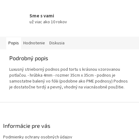
Sme s vami
už viac ako 10 rokov
Popis
Hodnotenie
Diskusia
Podrobný popis
Luxusný strieborný podnos pod tortu s krásnou vzorovanou
potlačou. - hrúbka 4mm - rozmer 35cm x 35cm - podnos je
samostatne balený vo fólii (podobne ako PME podnosy) Podnos
je dostatočne tvrdý a pevný, vhodný na viacnásobné použitie.
Z
á
p
ä
Informácie pre vás
t
Podmienky ochrany osobných údajov