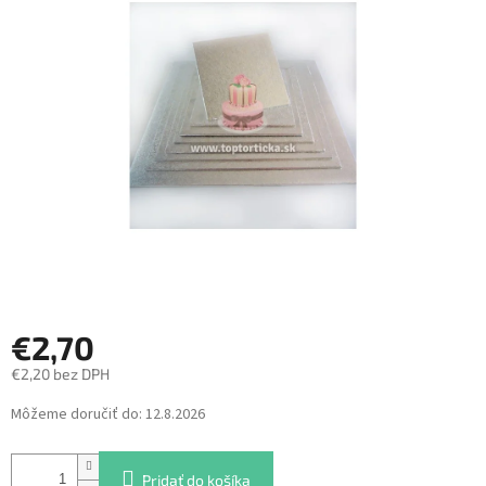
z
5
hviezdičiek.
€2,70
€2,20 bez DPH
Jednotková
Môžeme doručiť do:
12.8.2026
cena:
Pridať do košíka