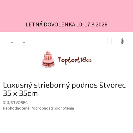
LETNÁ DOVOLENKA 10-17.8.2026
Prejsť
NÁKUP
na
obsah
KOŠÍK
Luxusný strieborný podnos štvorec
35 x 35cm
313/STVOREC
Priemerné
Neohodnotené
Podrobnosti hodnotenia
hodnotenie
produktu
je
0,0