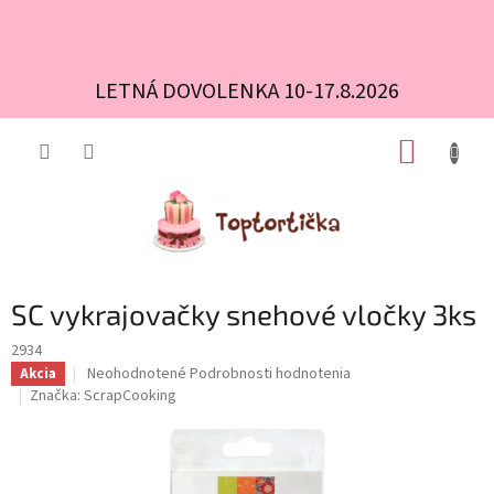
LETNÁ DOVOLENKA 10-17.8.2026
Prejsť
NÁKUP
na
obsah
KOŠÍK
SC vykrajovačky snehové vločky 3ks
2934
Priemerné
Neohodnotené
Podrobnosti hodnotenia
Akcia
hodnotenie
Značka:
ScrapCooking
produktu
je
0,0
z