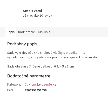
Sme s vami
už viac ako 10 rokov
Popis
Hodnotenie
Diskusia
Podrobný popis
Sada vykrajovačiek na snehové vločky s piestikom = s
vyhadzovačom, ktorý uľahčuje prácu s vykrajovačkou a hmotou
Sada obsahuje 3 rôzne veľkosti:
6.5; 4.5 a 3 c
m.
Dodatočné parametre
Kategória
:
Cukrárske pomôcky
EAN
:
3700392451059
Z