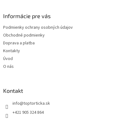
á
p
ä
Informácie pre vás
t
Podmienky ochrany osobných údajov
i
Obchodné podmienky
e
Doprava a platba
Kontakty
Úvod
O nás
Kontakt
+421 905 324 864