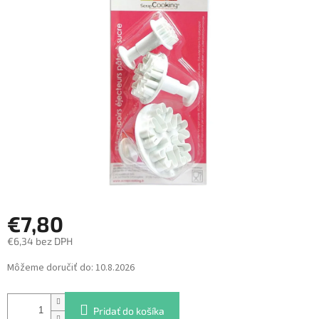
5
hviezdičiek.
€7,80
€6,34 bez DPH
Jednotková
Môžeme doručiť do:
10.8.2026
cena:
Pridať do košíka