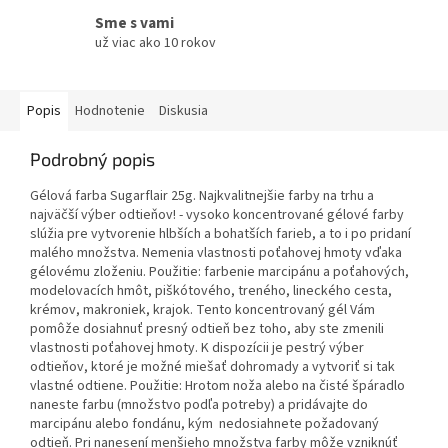
Sme s vami
už viac ako 10 rokov
Popis
Hodnotenie
Diskusia
Podrobný popis
Gélová farba Sugarflair 25g. Najkvalitnejšie farby na trhu a
najväčší výber odtieňov! - vysoko koncentrované gélové farby
slúžia pre vytvorenie hlbších a bohatších farieb, a to i po pridaní
malého množstva. Nemenia vlastnosti poťahovej hmoty vďaka
gélovému zloženiu. Použitie: farbenie marcipánu a poťahových,
modelovacích hmôt, piškótového, treného, lineckého cesta,
krémov, makroniek, krajok. Tento koncentrovaný gél Vám
pomôže dosiahnuť presný odtieň bez toho, aby ste zmenili
vlastnosti poťahovej hmoty. K dispozícii je pestrý výber
odtieňov, ktoré je možné miešať dohromady a vytvoriť si tak
vlastné odtiene. Použitie: Hrotom noža alebo na čisté špáradlo
naneste farbu (množstvo podľa potreby) a pridávajte do
marcipánu alebo fondánu, kým nedosiahnete požadovaný
odtieň. Pri nanesení menšieho množstva farby môže vzniknúť