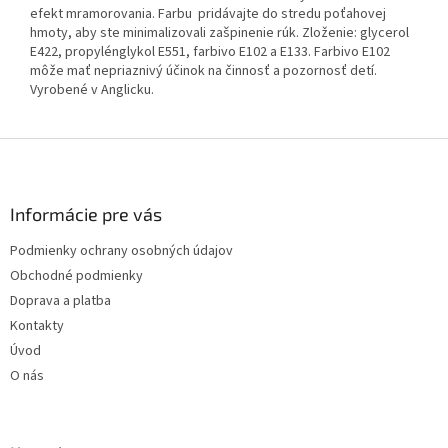
efekt mramorovania. Farbu pridávajte do stredu poťahovej
hmoty, aby ste minimalizovali zašpinenie rúk. Zloženie: glycerol
E422, propylénglykol E551, farbivo E102 a E133. Farbivo E102
môže mať nepriaznivý účinok na činnosť a pozornosť detí.
Vyrobené v Anglicku.
Z
á
p
ä
Informácie pre vás
t
Podmienky ochrany osobných údajov
i
Obchodné podmienky
e
Doprava a platba
Kontakty
Úvod
O nás