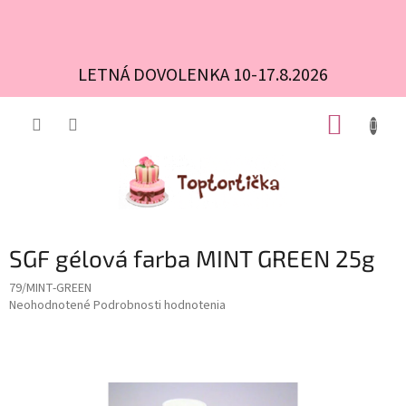
LETNÁ DOVOLENKA 10-17.8.2026
Prejsť
NÁKUP
na
obsah
KOŠÍK
SGF gélová farba MINT GREEN 25g
79/MINT-GREEN
Priemerné
Neohodnotené
Podrobnosti hodnotenia
hodnotenie
produktu
je
0,0
z