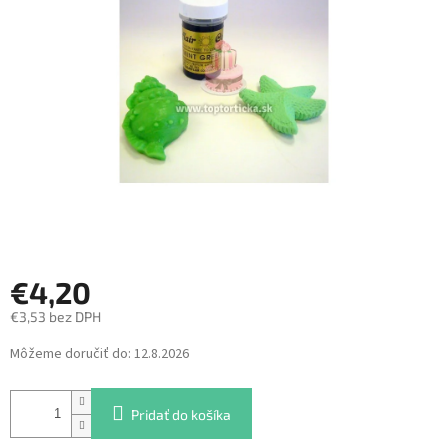
5
hviezdičiek.
€4,20
€3,53 bez DPH
Jednotková
Môžeme doručiť do:
12.8.2026
cena:
Pridať do košíka