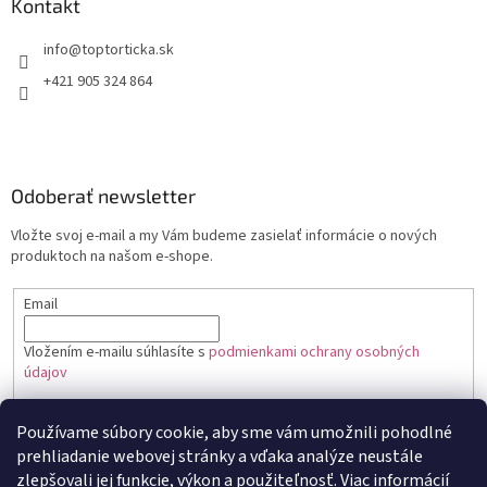
Kontakt
+421 905 324 864
Odoberať newsletter
Vložte svoj e-mail a my Vám budeme zasielať informácie o nových
produktoch na našom e-shope.
Email
Vložením e-mailu súhlasíte s
podmienkami ochrany osobných
údajov
PRIHLÁSIŤ SA
Používame súbory cookie, aby sme vám umožnili pohodlné
prehliadanie webovej stránky a vďaka analýze neustále
zlepšovali jej funkcie, výkon a použiteľnosť.
Viac informácií