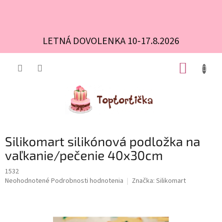
LETNÁ DOVOLENKA 10-17.8.2026
Prejsť
NÁKUP
na
obsah
KOŠÍK
Silikomart silikónová podložka na
vaľkanie/pečenie 40x30cm
1532
Priemerné
Neohodnotené
Podrobnosti hodnotenia
Značka:
Silikomart
hodnotenie
produktu
je
0,0