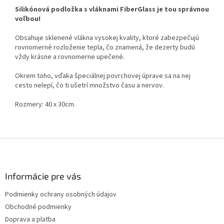
Silikónová podložka s vláknami FiberGlass je tou správnou
voľbou!
Obsahuje sklenené vlákna vysokej kvality, ktoré zabezpečujú
rovnomerné rozloženie tepla, čo znamená, že dezerty budú
vždy krásne a rovnomerne upečené.
Okrem toho, vďaka špeciálnej povrchovej úprave sa na nej
cesto nelepí, čo ti ušetrí množstvo času a nervov.
Rozmery: 40 x 30cm.
Z
á
p
ä
Informácie pre vás
t
Podmienky ochrany osobných údajov
i
Obchodné podmienky
e
Doprava a platba