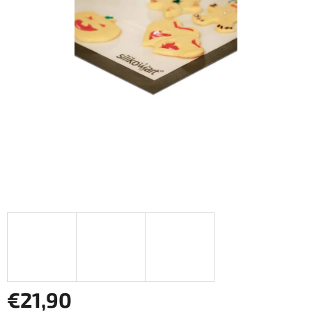
z
5
hviezdičiek.
€21,90