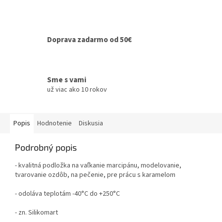
Doprava zadarmo od 50€
Sme s vami
už viac ako 10 rokov
Popis
Hodnotenie
Diskusia
Podrobný popis
- kvalitná podložka na vaľkanie marcipánu, modelovanie,
tvarovanie ozdôb, na pečenie, pre prácu s karamelom
- odoláva teplotám -40°C do +250°C
- zn. Silikomart