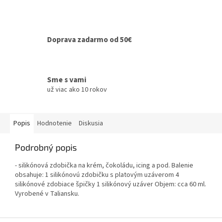
Doprava zadarmo od 50€
Sme s vami
už viac ako 10 rokov
Popis
Hodnotenie
Diskusia
Podrobný popis
- silikónová zdobička na krém, čokoládu, icing a pod. Balenie
obsahuje: 1 silikónovú zdobičku s platovým uzáverom 4
silikónové zdobiace špičky 1 silikónový uzáver Objem: cca 60 ml.
Vyrobené v Taliansku.