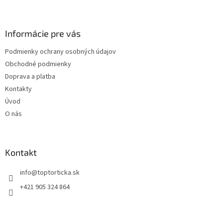
Z
á
p
ä
Informácie pre vás
t
Podmienky ochrany osobných údajov
i
Obchodné podmienky
e
Doprava a platba
Kontakty
Úvod
O nás
Kontakt
+421 905 324 864