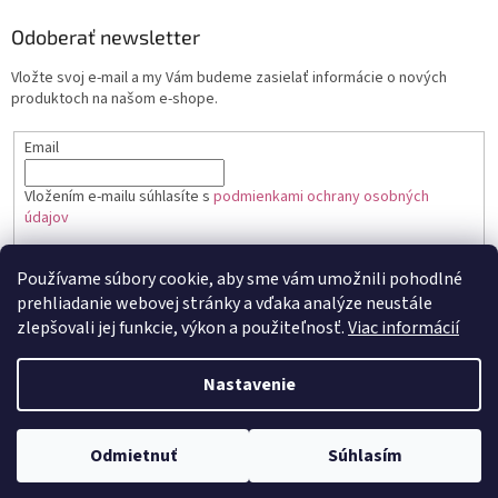
Odoberať newsletter
Vložte svoj e-mail a my Vám budeme zasielať informácie o nových
produktoch na našom e-shope.
Email
Vložením e-mailu súhlasíte s
podmienkami ochrany osobných
údajov
PRIHLÁSIŤ SA
Používame súbory cookie, aby sme vám umožnili pohodlné
prehliadanie webovej stránky a vďaka analýze neustále
zlepšovali jej funkcie, výkon a použiteľnosť.
Viac informácií
Vytvoril Shoptet
Nastavenie
Copyright 2026
Toptortička
. Všetky práva vyhradené.
Upraviť
Odmietnuť
Súhlasím
nastavenie cookies