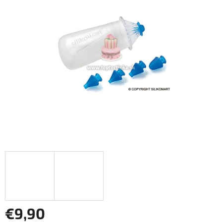
z
5
hviezdičiek.
€9,90