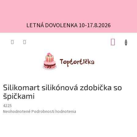
LETNÁ DOVOLENKA 10-17.8.2026
Prejsť
NÁKUP
na
obsah
KOŠÍK
Silikomart silikónová zdobička so
špičkami
4225
Priemerné
Neohodnotené
Podrobnosti hodnotenia
hodnotenie
produktu
je
0,0