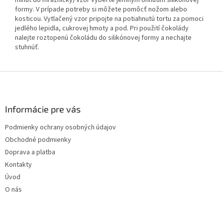
minút do mrazničky) Vzor vyberte jemným ohnutím silikónovej
formy. V prípade potreby si môžete pomôcť nožom alebo
kosticou. Vytlačený vzor pripojte na potiahnutú tortu za pomoci
jedlého lepidla, cukrovej hmoty a pod. Pri použití čokolády
nalejte roztopenú čokoládu do silikónovej formy a nechajte
stuhnúť.
Z
á
p
ä
Informácie pre vás
t
Podmienky ochrany osobných údajov
i
Obchodné podmienky
e
Doprava a platba
Kontakty
Úvod
O nás