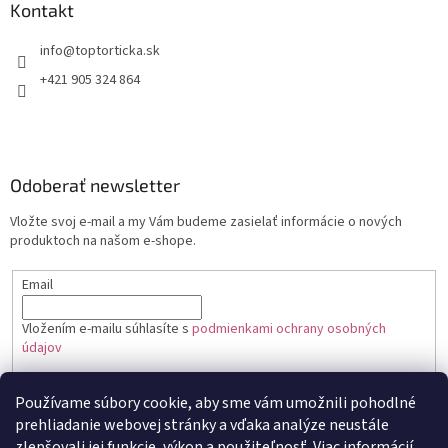
Kontakt
+421 905 324 864
Odoberať newsletter
Vložte svoj e-mail a my Vám budeme zasielať informácie o nových
produktoch na našom e-shope.
Email
Vložením e-mailu súhlasíte s
podmienkami ochrany osobných
údajov
PRIHLÁSIŤ SA
Používame súbory cookie, aby sme vám umožnili pohodlné
prehliadanie webovej stránky a vďaka analýze neustále
zlepšovali jej funkcie, výkon a použiteľnosť.
Viac informácií