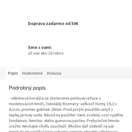
Doprava zadarmo od 50€
Sme s vami
už viac ako 10 rokov
Popis
Hodnotenie
Diskusia
Podrobný popis
- silikónová bordúra na zhotovenie perlovej reťaze z
modelovacích hmôt, čokolády Rozmery: veľkosť formy 19,2 x
4,1cm, priemer guličiek 20mm. Pred prvým použitím umyť v
teplej jarovej vode. Návod na použitie: Vami zvolený vzor vyplňte
fondánom, hmotou alebo gumovou pastou. Prebytočnú hmotu
zrežte. Nechajte chvíľu zaschnúť. (Možno dať stuhnúť na pár