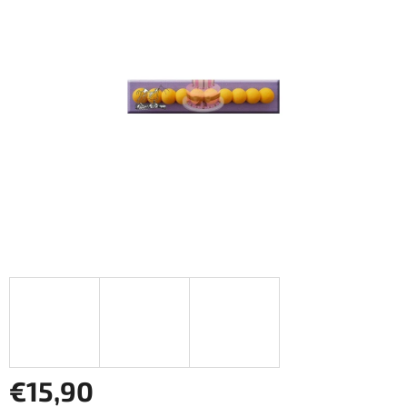
z
5
hviezdičiek.
€15,90