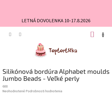
LETNÁ DOVOLENKA 10-17.8.2026
Prejsť
NÁKUP
na
obsah
KOŠÍK
Silikónová bordúra Alphabet moulds
Jumbo Beads - Veľké perly
688
Priemerné
Neohodnotené
Podrobnosti hodnotenia
hodnotenie
produktu
je
0,0