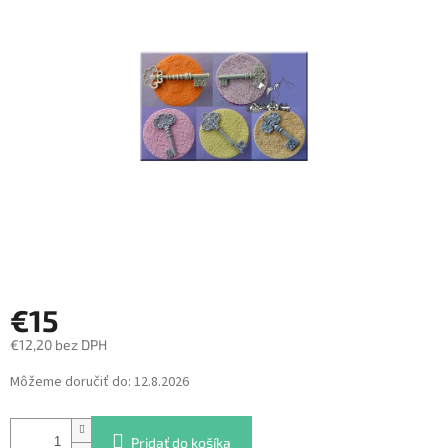
z
5
hviezdičiek.
€15
€12,20 bez DPH
Jednotková
Môžeme doručiť do:
12.8.2026
cena:
Pridať do košíka