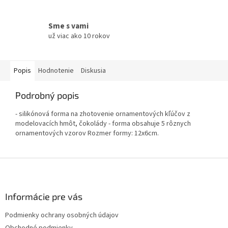
Sme s vami
už viac ako 10 rokov
Popis
Hodnotenie
Diskusia
Podrobný popis
- silikónová forma na zhotovenie ornamentových kľúčov z
modelovacích hmôt, čokolády - forma obsahuje 5 rôznych
ornamentových vzorov Rozmer formy: 12x6cm.
Z
á
p
ä
Informácie pre vás
t
Podmienky ochrany osobných údajov
i