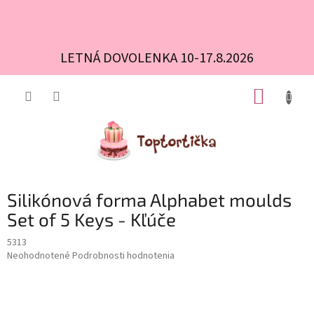
LETNÁ DOVOLENKA 10-17.8.2026
Prejsť
NÁKUP
na
obsah
KOŠÍK
Silikónová forma Alphabet moulds
Set of 5 Keys - Kľúče
5313
Priemerné
Neohodnotené
Podrobnosti hodnotenia
hodnotenie
produktu
je
0,0