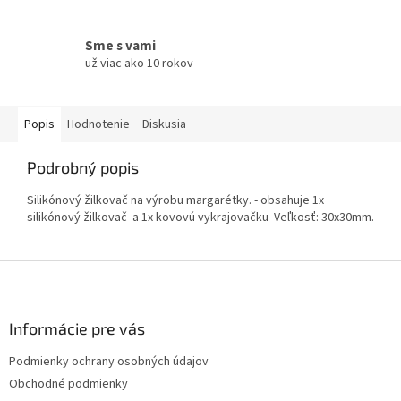
Sme s vami
už viac ako 10 rokov
Popis
Hodnotenie
Diskusia
Podrobný popis
Silikónový žilkovač na výrobu margarétky. - obsahuje 1x
silikónový žilkovač a 1x kovovú vykrajovačku Veľkosť: 30x30mm.
Z
á
p
ä
Informácie pre vás
t
Podmienky ochrany osobných údajov
i
Obchodné podmienky
e