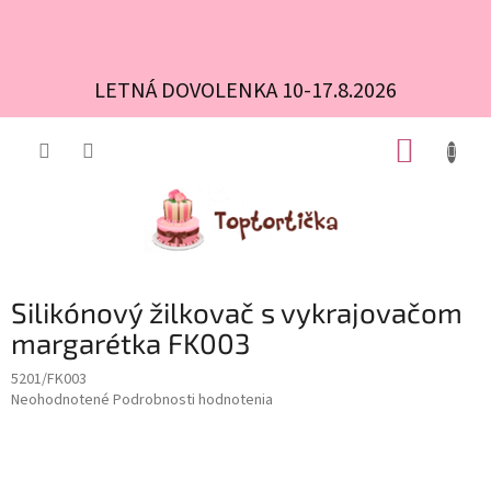
LETNÁ DOVOLENKA 10-17.8.2026
Prejsť
NÁKUP
na
obsah
KOŠÍK
Silikónový žilkovač s vykrajovačom
margarétka FK003
5201/FK003
Priemerné
Neohodnotené
Podrobnosti hodnotenia
hodnotenie
produktu
je
0,0