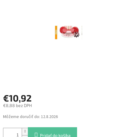
z
5
hviezdičiek.
€10,92
€8,88 bez DPH
Jednotková
Môžeme doručiť do:
12.8.2026
cena:
Pridať do košíka