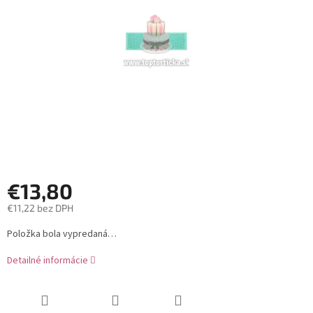
hviezdičiek.
€13,80
€11,22 bez DPH
Jednotková
Položka bola vypredaná…
cena:
Detailné informácie