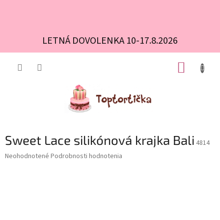
LETNÁ DOVOLENKA 10-17.8.2026
Prejsť
NÁKUP
na
obsah
KOŠÍK
Sweet Lace silikónová krajka Bali
4814
Priemerné
Neohodnotené
Podrobnosti hodnotenia
hodnotenie
produktu
je
0,0
z
5