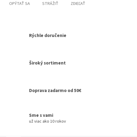
OPÝTAŤ SA
STRÁŽIŤ
ZDIEĽAŤ
Rýchle doručenie
Široký sortiment
Doprava zadarmo od 50€
Sme s vami
už viac ako 10 rokov