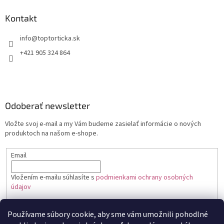
Kontakt
+421 905 324 864
Odoberať newsletter
Vložte svoj e-mail a my Vám budeme zasielať informácie o nových
produktoch na našom e-shope.
Email
Vložením e-mailu súhlasíte s
podmienkami ochrany osobných
údajov
PRIHLÁSIŤ SA
Používame súbory cookie, aby sme vám umožnili pohodlné