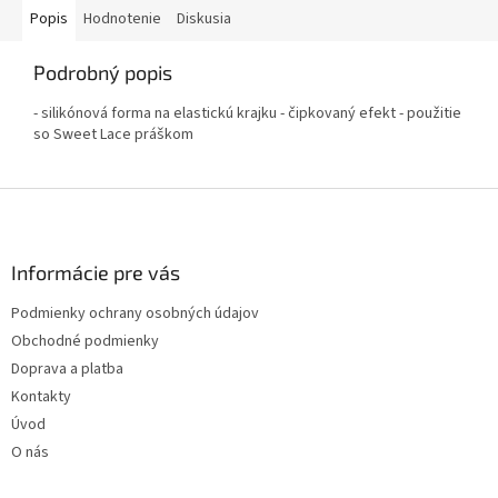
Popis
Hodnotenie
Diskusia
Podrobný popis
- silikónová forma na elastickú krajku - čipkovaný efekt - použitie
so Sweet Lace práškom
Z
á
p
ä
Informácie pre vás
t
Podmienky ochrany osobných údajov
i
Obchodné podmienky
e
Doprava a platba
Kontakty
Úvod
O nás