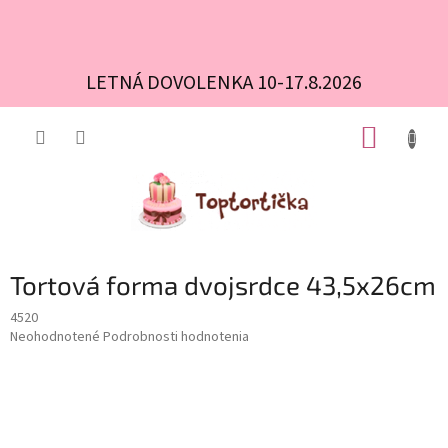
LETNÁ DOVOLENKA 10-17.8.2026
Prejsť
NÁKUP
na
obsah
KOŠÍK
Tortová forma dvojsrdce 43,5x26cm
4520
Priemerné
Neohodnotené
Podrobnosti hodnotenia
hodnotenie
produktu
je
0,0
z