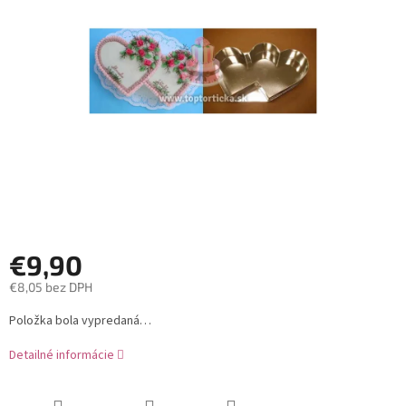
5
hviezdičiek.
€9,90
€8,05 bez DPH
Jednotková
Položka bola vypredaná…
cena:
Detailné informácie