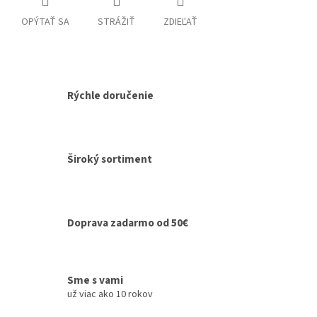
OPÝTAŤ SA
STRÁŽIŤ
ZDIEĽAŤ
Rýchle doručenie
Široký sortiment
Doprava zadarmo od 50€
Sme s vami
už viac ako 10 rokov