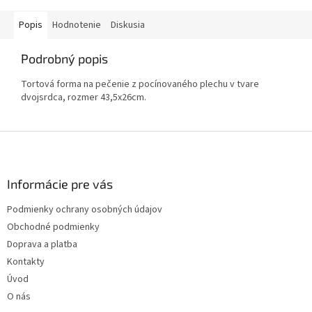
Popis
Hodnotenie
Diskusia
Podrobný popis
Tortová forma na pečenie z pocínovaného plechu v tvare
dvojsrdca, rozmer 43,5x26cm.
Z
á
p
ä
Informácie pre vás
t
Podmienky ochrany osobných údajov
i
Obchodné podmienky
e
Doprava a platba
Kontakty
Úvod
O nás