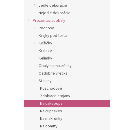
Jedlé dekorácie
Nejedlé dekorácie
Prezentácia, obaly
Podnosy
Krajky pod tortu
Košíčky
Krabice
Kelímky
Obaly na makrónky
Ozdobné vrecká
Stojany
Poschodové
Zdobiace stojany
Na cakepops
Na cupcakes
Na makrónky
Na donuty