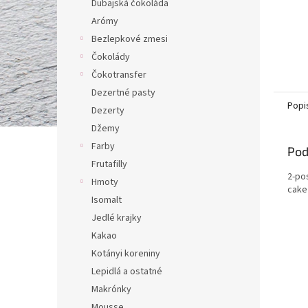
Dubajská čokoláda
Arómy
Bezlepkové zmesi
Čokolády
Čokotransfer
Dezertné pasty
Popi
Dezerty
Džemy
Farby
Pod
Frutafilly
2-po
Hmoty
cake 
Isomalt
Jedlé krajky
Kakao
Kotányi koreniny
Lepidlá a ostatné
Makrónky
Mousse