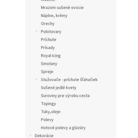
Mrazom sušené ovocie
Náplne, krémy
Orechy
Polotovary
Príchute
Prísady
Royal Icing
Smotany
Spreje
Stužovače - príchute šľahačiek
Sušené jedlé kvety
Suroviny pre výrobu cesta
Topingy
Tuky,oleje
Polevy
Hotové polevy a glazúry
Dekorácie