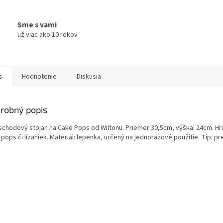
Sme s vami
už viac ako 10 rokov
s
Hodnotenie
Diskusia
robný popis
schodový stojan na Cake Pops od Wiltonu. Priemer 30,5cm, výška: 24cm. H
pops či lízaniek. Materiál: lepenka, určený na jednorázové použitie. Tip: 