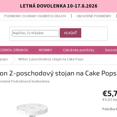
LETNÁ DOVOLENKA 10-17.8.2026
PODMIENKY OCHRANY OSOBNÝCH ÚDAJOV
OBCHODNÉ PODMIENKY
HĽADAŤ
OZENOU ZÁRUKOU
NOVINKY
Cukrárske pomôcky
Surovin
epops
Wilton 2-poschodový stojan na Cake Pops
ton 2-poschodový stojan na Cake Pops
né
notené
Podrobnosti hodnotenia
nie
€5,
u
€4,63 b
Jednotk
Položka 
cena:
iek.