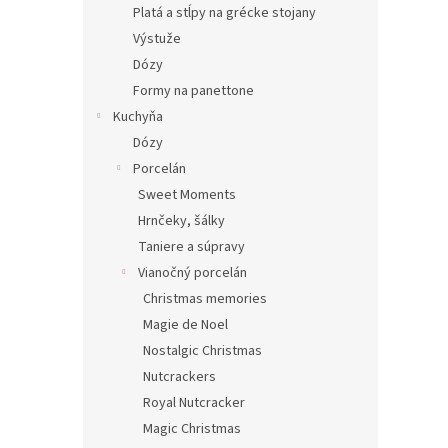
Platá a stĺpy na grécke stojany
Výstuže
Dózy
Formy na panettone
Kuchyňa
Dózy
Porcelán
Sweet Moments
Hrnčeky, šálky
Taniere a súpravy
Vianočný porcelán
Christmas memories
Magie de Noel
Nostalgic Christmas
Nutcrackers
Royal Nutcracker
Magic Christmas