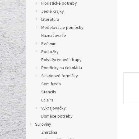
l
Floristické potreby
Jedlé krajky
Literatúra
Modelovacie pomôcky
Naznačovače
Pečenie
Podložky
Polystyrénové atrapy
Pomôcky na čokoládu
Silikónové formičky
Semifreda
Stencils
Eclairs
Vykrajovačky
Domáce potreby
Suroviny
Zmrzlina