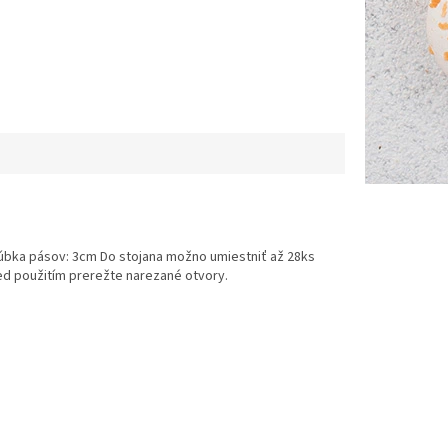
rúbka pásov: 3cm Do stojana možno umiestniť až 28ks
pred použitím prerežte narezané otvory.