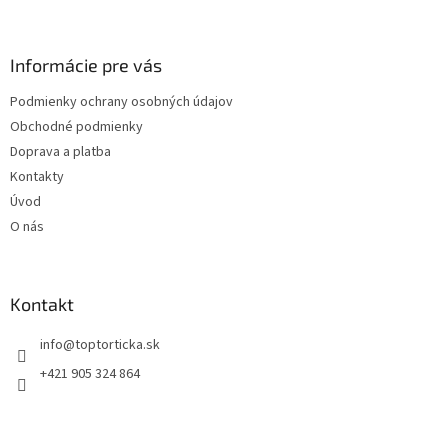
á
p
ä
Informácie pre vás
t
Podmienky ochrany osobných údajov
i
Obchodné podmienky
e
Doprava a platba
Kontakty
Úvod
O nás
Kontakt
+421 905 324 864