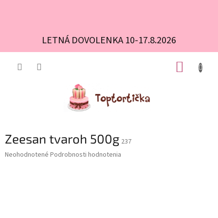
LETNÁ DOVOLENKA 10-17.8.2026
Prejsť
NÁKUP
na
obsah
KOŠÍK
Zeesan tvaroh 500g
237
Priemerné
Neohodnotené
Podrobnosti hodnotenia
hodnotenie
produktu
je
0,0
z
5