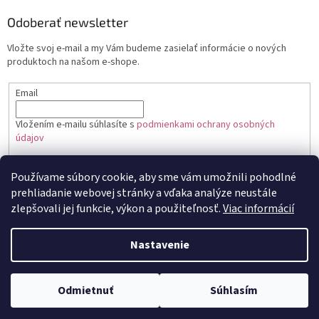
Odoberať newsletter
Vložte svoj e-mail a my Vám budeme zasielať informácie o nových
produktoch na našom e-shope.
Email
Vložením e-mailu súhlasíte s
podmienkami ochrany osobných
údajov
PRIHLÁSIŤ SA
Používame súbory cookie, aby sme vám umožnili pohodlné
prehliadanie webovej stránky a vďaka analýze neustále
zlepšovali jej funkcie, výkon a použiteľnosť.
Viac informácií
Vytvoril Shoptet
Nastavenie
Copyright 2026
Toptortička
. Všetky práva vyhradené.
Upraviť
Odmietnuť
Súhlasím
nastavenie cookies