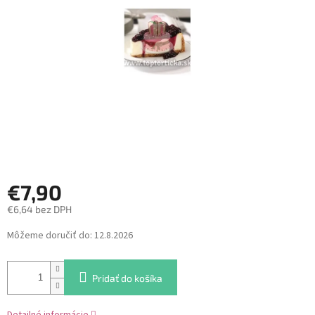
hviezdičiek.
€7,90
€6,64 bez DPH
Jednotková
Môžeme doručiť do:
12.8.2026
cena:
Pridať do košíka