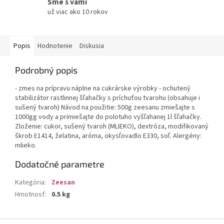
Sme s vami
už viac ako 10 rokov
Popis
Hodnotenie
Diskusia
Podrobný popis
- zmes na prípravu náplne na cukrárske výrobky - ochutený
stabilizátor rastlinnej šľahačky s príchuťou tvarohu (obsahuje i
sušený tvaroh) Návod na použitie: 500g zeesanu zmiešajte s
1000gg vody a primiešajte do polotuho vyšľahanej 1l šľahačky.
Zloženie: cukor, sušený tvaroh (MLIEKO), dextróza, modifikovaný
škrob E1414, želatina, aróma, okysľovadlo E330, soľ. Alergény:
mlieko.
Dodatočné parametre
Kategória
:
Zeesan
Hmotnosť
:
0.5 kg
Z