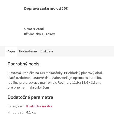
Doprava zadarmo od 50€
Sme s vami
už viac ako 10 rokov
Popis
Hodnotenie
Diskusia
Podrobný popis
Plastová krabička na 4ks makarónky. Priehľadný plastový obal,
zlaté ozdobné plastové dno. Zabezpečuje optimálnu stabilitu.
Ideálna pre prepravu makróniek. Rozmery 11,9 x 13,6 x 3,3cm,
pre priemer makrónky 5cm.
Dodatočné parametre
Kategória
:
Krabička na 4ks
Hmotnosť
:
0.1 kg