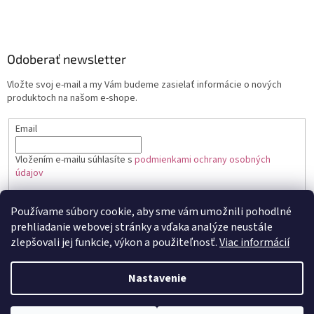
Odoberať newsletter
Vložte svoj e-mail a my Vám budeme zasielať informácie o nových
produktoch na našom e-shope.
Email
Vložením e-mailu súhlasíte s
podmienkami ochrany osobných
údajov
PRIHLÁSIŤ SA
Používame súbory cookie, aby sme vám umožnili pohodlné
prehliadanie webovej stránky a vďaka analýze neustále
zlepšovali jej funkcie, výkon a použiteľnosť.
Viac informácií
Vytvoril Shoptet
Nastavenie
Copyright 2026
Toptortička
. Všetky práva vyhradené.
Upraviť