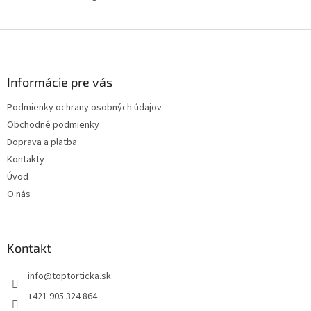
Z
á
p
ä
Informácie pre vás
t
Podmienky ochrany osobných údajov
i
Obchodné podmienky
e
Doprava a platba
Kontakty
Úvod
O nás
Kontakt
+421 905 324 864