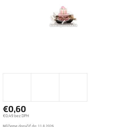
hviezdičiek.
€0,60
€0,49 bez DPH
Jednotková
Môžeme doručiť do:
11.8.2026