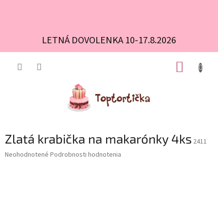
LETNÁ DOVOLENKA 10-17.8.2026
Prejsť
NÁKUP
na
obsah
KOŠÍK
Zlatá krabička na makarónky 4ks
2411
Priemerné
Neohodnotené
Podrobnosti hodnotenia
hodnotenie
produktu
je
0,0
z
5