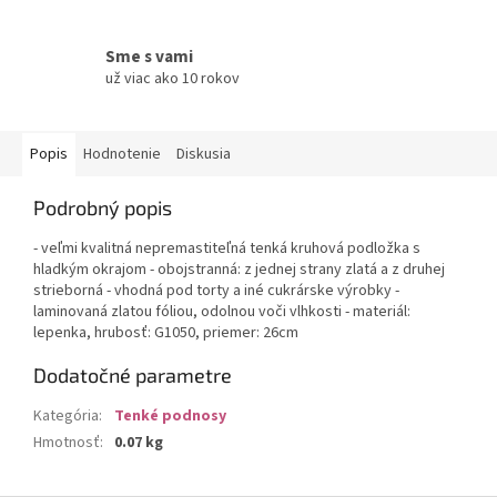
Sme s vami
už viac ako 10 rokov
Popis
Hodnotenie
Diskusia
Podrobný popis
- veľmi kvalitná nepremastiteľná tenká kruhová podložka s
hladkým okrajom - obojstranná: z jednej strany zlatá a z druhej
strieborná - vhodná pod torty a iné cukrárske výrobky -
laminovaná zlatou fóliou, odolnou voči vlhkosti - materiál:
lepenka, hrubosť: G1050, priemer: 26cm
Dodatočné parametre
Kategória
:
Tenké podnosy
Hmotnosť
:
0.07 kg