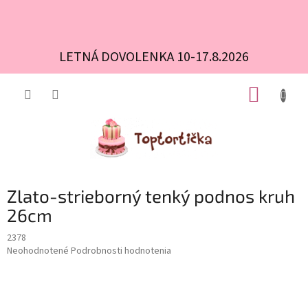
LETNÁ DOVOLENKA 10-17.8.2026
Prejsť
NÁKUP
na
obsah
KOŠÍK
Zlato-strieborný tenký podnos kruh
26cm
2378
Priemerné
Neohodnotené
Podrobnosti hodnotenia
hodnotenie
produktu
je
0,0