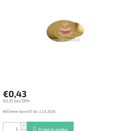
z
5
hviezdičiek.
€0,43
€0,35 bez DPH
Jednotková
Môžeme doručiť do:
12.8.2026
cena:
Pridať do košíka