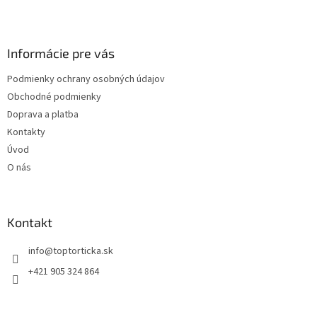
Z
á
p
ä
Informácie pre vás
t
Podmienky ochrany osobných údajov
i
Obchodné podmienky
e
Doprava a platba
Kontakty
Úvod
O nás
Kontakt
+421 905 324 864