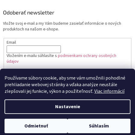
Odoberať newsletter
Vložte svoj e-mail a my Vám budeme zasielať informácie o nových
produktoch na našom e-shope.
Email
Vložením e-mailu súhlasíte s
podmienkami ochrany osobných
údajov
PRIHLÁSIŤ SA
Používame súbory cookie, aby sme vám umožnili pohodlné
prehliadanie webovej stránky a vďaka analýze neustále
zlepšovali jej funkcie, výkon a použiteľnosť.
Viac informácií
Vytvoril Shoptet
Nastavenie
Copyright 2026
Toptortička
. Všetky práva vyhradené.
Upraviť
Odmietnuť
Súhlasím
nastavenie cookies