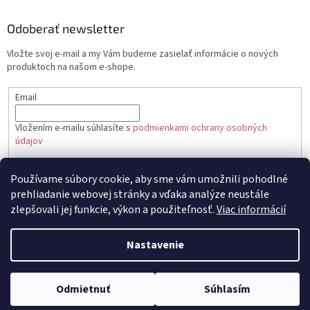
Odoberať newsletter
Vložte svoj e-mail a my Vám budeme zasielať informácie o nových
produktoch na našom e-shope.
Email
Vložením e-mailu súhlasíte s
podmienkami ochrany osobných
údajov
PRIHLÁSIŤ SA
Používame súbory cookie, aby sme vám umožnili pohodlné
prehliadanie webovej stránky a vďaka analýze neustále
zlepšovali jej funkcie, výkon a použiteľnosť.
Viac informácií
Vytvoril Shoptet
Nastavenie
Copyright 2026
Toptortička
. Všetky práva vyhradené.
Upraviť
Odmietnuť
Súhlasím
nastavenie cookies