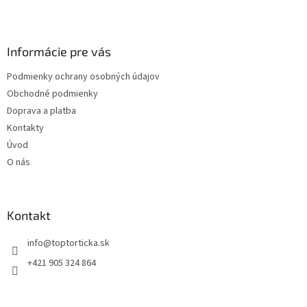
Z
á
p
ä
Informácie pre vás
t
Podmienky ochrany osobných údajov
i
Obchodné podmienky
e
Doprava a platba
Kontakty
Úvod
O nás
Kontakt
+421 905 324 864