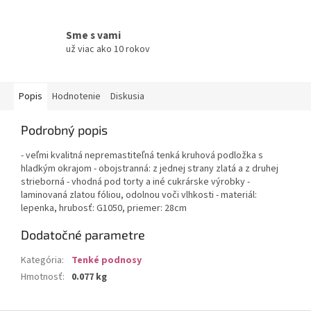
Sme s vami
už viac ako 10 rokov
Popis
Hodnotenie
Diskusia
Podrobný popis
- veľmi kvalitná nepremastiteľná tenká kruhová podložka s
hladkým okrajom - obojstranná: z jednej strany zlatá a z druhej
strieborná - vhodná pod torty a iné cukrárske výrobky -
laminovaná zlatou fóliou, odolnou voči vlhkosti - materiál:
lepenka, hrubosť: G1050, priemer: 28cm
Dodatočné parametre
Kategória
:
Tenké podnosy
Hmotnosť
:
0.077 kg