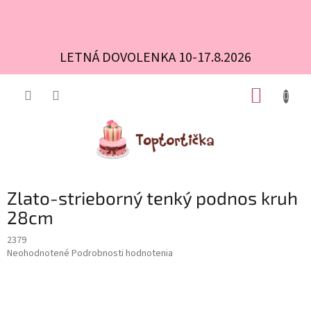
LETNÁ DOVOLENKA 10-17.8.2026
Prejsť
NÁKUP
na
obsah
KOŠÍK
Zlato-strieborný tenký podnos kruh
28cm
2379
Priemerné
Neohodnotené
Podrobnosti hodnotenia
hodnotenie
produktu
je
0,0