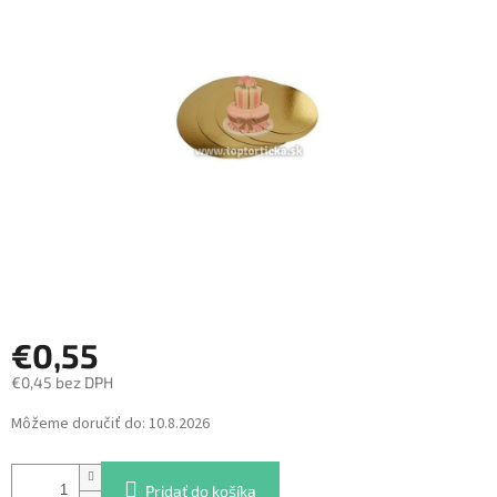
z
5
hviezdičiek.
€0,55
€0,45 bez DPH
Jednotková
Môžeme doručiť do:
10.8.2026
cena:
Pridať do košíka