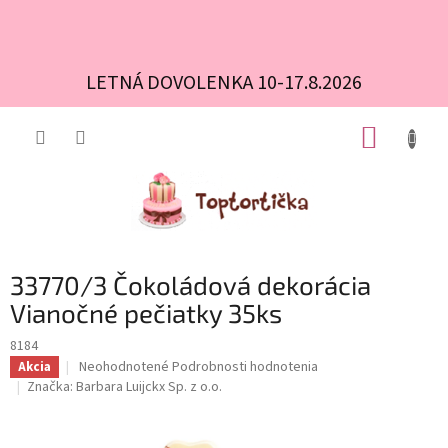
LETNÁ DOVOLENKA 10-17.8.2026
Prejsť
NÁKUP
na
obsah
KOŠÍK
33770/3 Čokoládová dekorácia
Vianočné pečiatky 35ks
8184
Priemerné
Neohodnotené
Podrobnosti hodnotenia
Akcia
hodnotenie
Značka:
Barbara Luijckx Sp. z o.o.
produktu
je
0,0