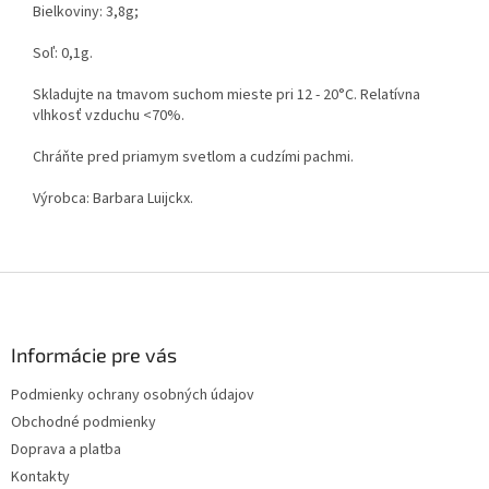
Bielkoviny: 3,8g;
Soľ: 0,1g.
Skladujte na tmavom suchom mieste pri 12 - 20°C. Relatívna
vlhkosť vzduchu <70%.
Chráňte pred priamym svetlom a cudzími pachmi.
Výrobca: Barbara Luijckx.
Z
á
p
ä
Informácie pre vás
t
Podmienky ochrany osobných údajov
i
Obchodné podmienky
e
Doprava a platba
Kontakty