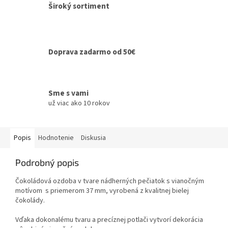
Široký sortiment
Doprava zadarmo od 50€
Sme s vami
už viac ako 10 rokov
Popis
Hodnotenie
Diskusia
Podrobný popis
Čokoládová ozdoba v tvare nádherných pečiatok s vianočným
motívom s priemerom 37 mm, vyrobená z kvalitnej bielej
čokolády.
Vďaka dokonalému tvaru a precíznej potlači vytvorí dekorácia