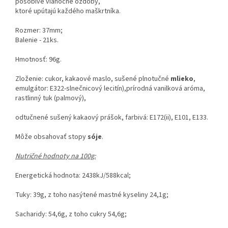
pôsobivé vianočné ozdoby,
ktoré upútajú každého maškrtníka.
Rozmer: 37mm;
Balenie - 21ks.
Hmotnosť: 96g.
Zloženie:
cukor, kakaové maslo, sušené plnotučné
mlieko
,
emulgátor: E322-slnečnicový lecitín),prírodná vanilková aróma,
rastlinný tuk (palmový),
odtučnené sušený
kakaový prášok, farbivá: E172(ii), E101, E133.
Môže obsahovať stopy
sóje
.
Nutričné hodnoty na 100g:
Energetická hodnota: 2438kJ/588kcal;
Tuky: 39g, z toho nasýtené mastné kyseliny 24,1g;
Sacharidy: 54,6g, z toho cukry 54,6g;