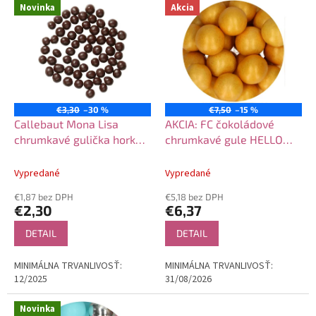
V
Novinka
Akcia
o
ý
d
p
u
i
k
s
t
p
o
r
v
o
€3,30
–30 %
€7,50
–15 %
d
Callebaut Mona Lisa
AKCIA: FC čokoládové
u
chrumkavé gulička horké
chrumkavé gule HELLO
k
100g
YELLOW 130g
t
Vypredané
Vypredané
o
€1,87 bez DPH
€5,18 bez DPH
v
€2,30
€6,37
DETAIL
DETAIL
MINIMÁLNA TRVANLIVOSŤ:
MINIMÁLNA TRVANLIVOSŤ:
12/2025
31/08/2026
Novinka