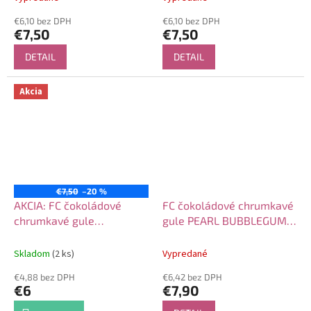
€6,10 bez DPH
€6,10 bez DPH
€7,50
€7,50
DETAIL
DETAIL
Akcia
€7,50
–20 %
AKCIA: FC čokoládové
FC čokoládové chrumkavé
chrumkavé gule
gule PEARL BUBBLEGUM
BOTANICAL BEAUTY 130g
BLUE 130g
Skladom
(2 ks)
Vypredané
€4,88 bez DPH
€6,42 bez DPH
€6
€7,90