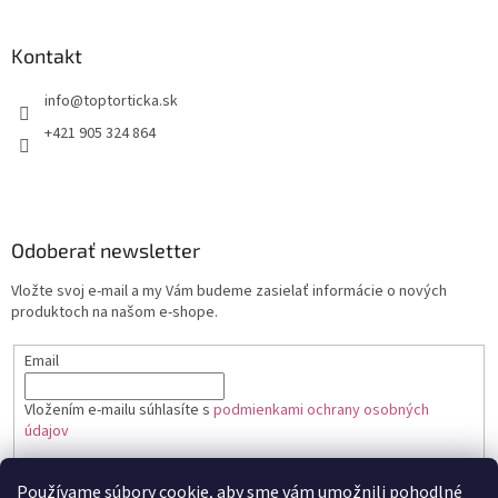
Kontakt
+421 905 324 864
Odoberať newsletter
Vložte svoj e-mail a my Vám budeme zasielať informácie o nových
produktoch na našom e-shope.
Email
Vložením e-mailu súhlasíte s
podmienkami ochrany osobných
údajov
PRIHLÁSIŤ SA
Používame súbory cookie, aby sme vám umožnili pohodlné