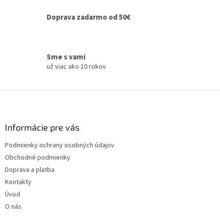
ý
Doprava zadarmo od 50€
p
i
s
u
Sme s vami
už viac ako 10 rokov
Z
á
p
ä
Informácie pre vás
t
Podmienky ochrany osobných údajov
i
Obchodné podmienky
e
Doprava a platba
Kontakty
Úvod
O nás