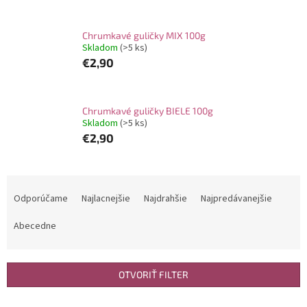
Chrumkavé guličky MIX 100g
Skladom
(>5 ks)
€2,90
Chrumkavé guličky BIELE 100g
Skladom
(>5 ks)
€2,90
R
a
Odporúčame
Najlacnejšie
Najdrahšie
Najpredávanejšie
d
e
Abecedne
n
i
e
OTVORIŤ FILTER
p
r