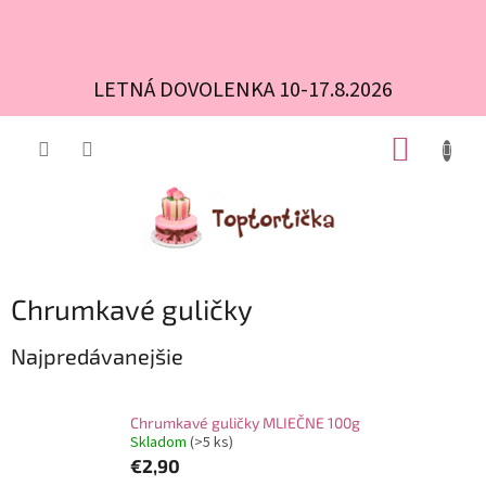
LETNÁ DOVOLENKA 10-17.8.2026
Prejsť
NÁKUP
na
obsah
KOŠÍK
Chrumkavé guličky
Najpredávanejšie
Chrumkavé guličky MLIEČNE 100g
Skladom
(>5 ks)
€2,90