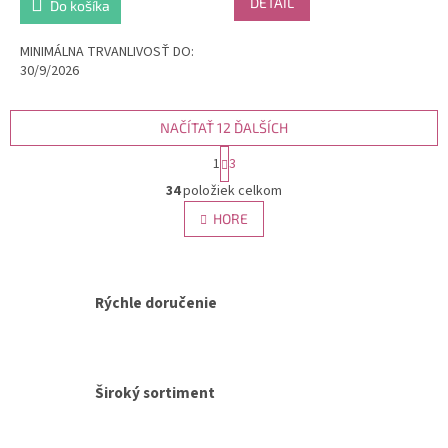
DETAIL
Do košíka
MINIMÁLNA TRVANLIVOSŤ DO:
30/9/2026
NAČÍTAŤ 12 ĎALŠÍCH
S
1
3
t
O
r
34
položiek celkom
v
á
l
HORE
n
á
k
d
o
v
a
a
c
Rýchle doručenie
n
i
i
e
e
p
r
v
Široký sortiment
k
y
v